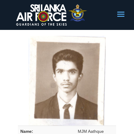
Name:
MJM Aathque