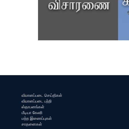
விமானப்படை செய்திகள்
விமானப்படை பற்றி
ஸ்தாபனங்கள்
மீடியா கேலரி
மற்ற இணைப்புகள்
சாதனைகள்