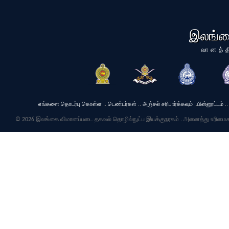
இலங்க
வானத்த
எங்களை தொடர்பு கொள்ள
::
டெண்டர்கள்
::
அஞ்சல் சரிபார்க்கவும்
::
பின்னூட்டம்
::
© 2026 இலங்கை விமானப்படை தகவல் தொழில்நுட்ப இயக்குநரகம் . அனைத்து உரிமைக