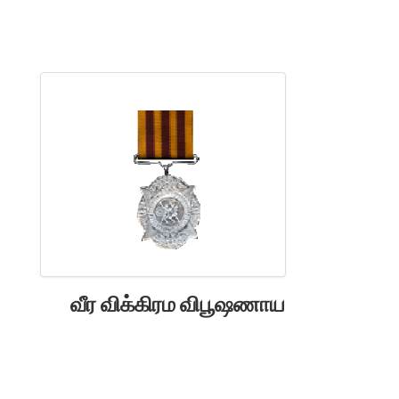
வீர விக்கிரம விபூஷணாய