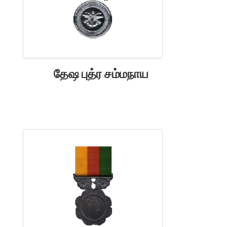
தேஷ புத்ர சம்மநாய