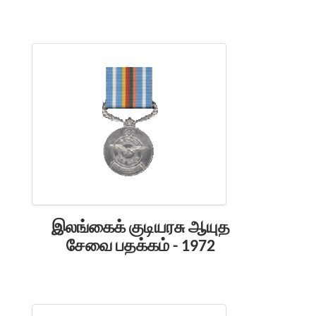
இலங்கைக் குடியரசு ஆயுத
சேவை பதக்கம் - 1972