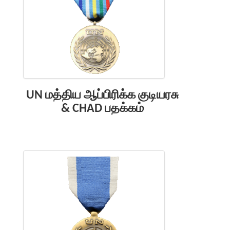
UN மத்திய ஆப்பிரிக்க குடியரசு
& CHAD பதக்கம்