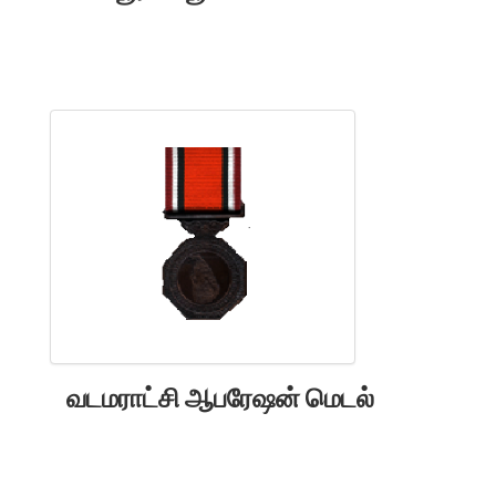
வடமராட்சி ஆபரேஷன் மெடல்