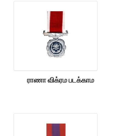
ராணா விக்ரம படக்காம