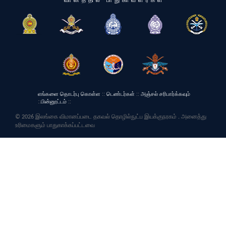
எங்களை தொடர்பு கொள்ள
::
டெண்டர்கள்
::
அஞ்சல் சரிபார்க்கவும்
::
பின்னூட்டம்
::
© 2026 இலங்கை விமானப்படை தகவல் தொழில்நுட்ப இயக்குநரகம் . அனைத்து
உரிமைகளும் பாதுகாக்கப்பட்டவை