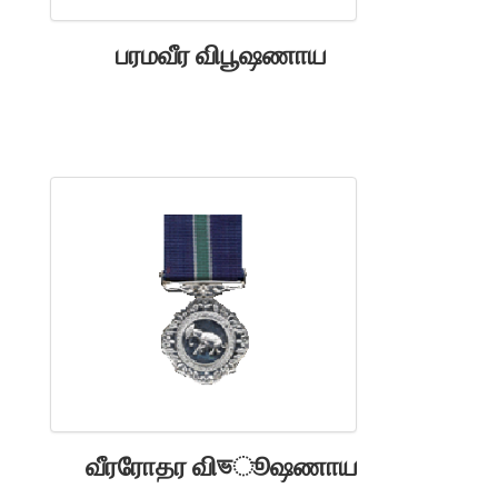
பரமவீர விபூஷணாய
வீரரோதர விভூஷணாய