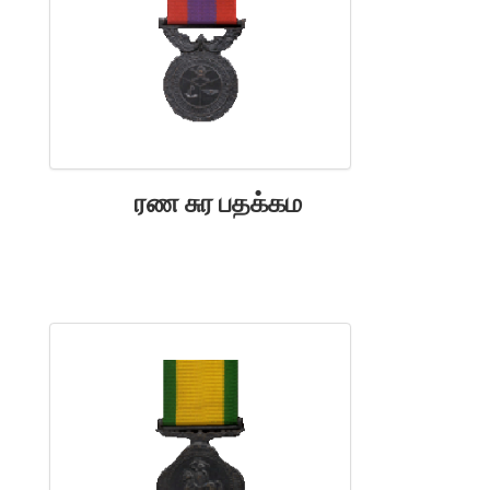
ரண சுர பதக்கம