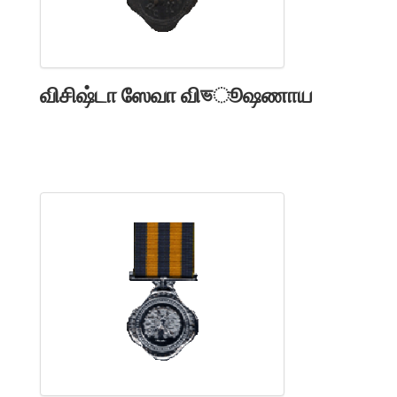
விசிஷ்டா ஸேவா விভூஷணாய