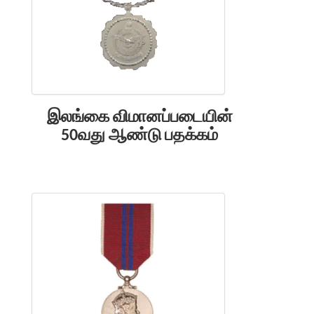
இலங்கை விமானப்படையின்
50வது ஆண்டு பதக்கம்