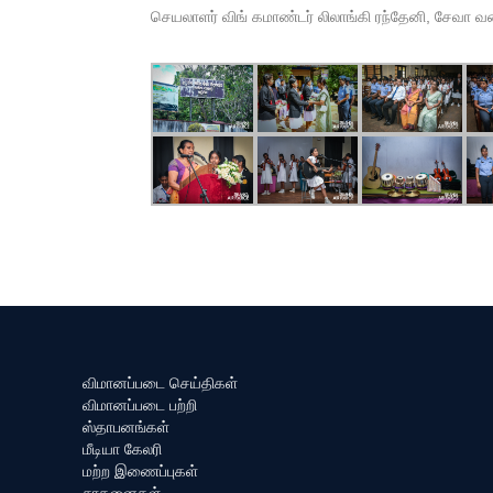
செயலாளர் விங் கமாண்டர் லிலாங்கி ரந்தேனி, சேவா வனி
விமானப்படை செய்திகள்
விமானப்படை பற்றி
ஸ்தாபனங்கள்
மீடியா கேலரி
மற்ற இணைப்புகள்