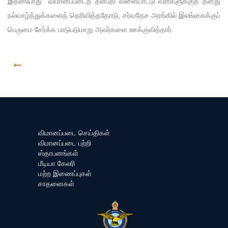
இதன்போது விமானப்படைத் தளபதி விளையாட்டு வீரர்களுக்குத் தனது
நல்வாழ்த்துக்களைத் தெரிவித்ததோடு, சர்வதேச அரங்கில் இலங்கைக்குப்
பெருமை சேர்க்க பாடுபடுமாறு அவர்களை ஊக்குவித்தார்.
GO BACK
விமானப்படை செய்திகள்
விமானப்படை பற்றி
ஸ்தாபனங்கள்
மீடியா கேலரி
மற்ற இணைப்புகள்
சாதனைகள்