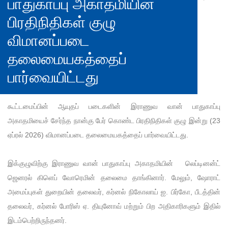
பாதுகாப்பு அகாதமியின்
பிரதிநிதிகள் குழு
விமானப்படை
தலைமையகத்தைப்
பார்வையிட்டது
கூட்டமைப்பின் ஆயுதப் படைகளின் இராணுவ வான் பாதுகாப்பு
அகாதமியைச் சேர்ந்த நான்கு பேர் கொண்ட பிரதிநிதிகள் குழு இன்று (23
ஏப்ரல் 2026) விமானப்படை தலைமையகத்தைப் பார்வையிட்டது.
இக்குழுவிற்கு இராணுவ வான் பாதுகாப்பு அகாதமியின் லெப்டினன்ட்
ஜெனரல் கிளெப் வோரெமின் தலைமை தாங்கினார். மேலும், ஷோராட்
அமைப்புகள் துறையின் தலைவர், கர்னல் நிகோலாய் ஐ. பிர்கோ, பீடத்தின்
தலைவர், கர்னல் போரிஸ் ஏ. தியுனோவ் மற்றும் பிற அதிகாரிகளும் இதில்
இடம்பெற்றிருந்தனர்.