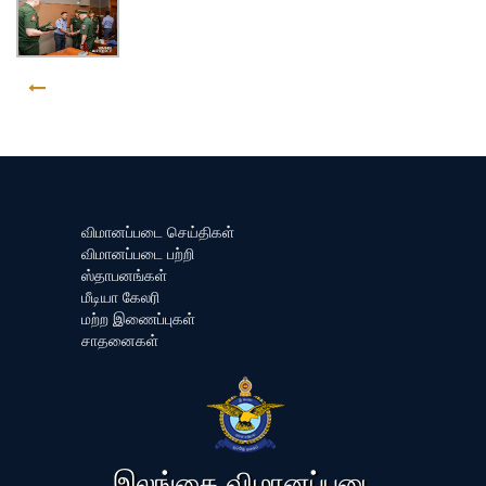
GO BACK
விமானப்படை செய்திகள்
விமானப்படை பற்றி
ஸ்தாபனங்கள்
மீடியா கேலரி
மற்ற இணைப்புகள்
சாதனைகள்
இலங்கை விமானப்படை