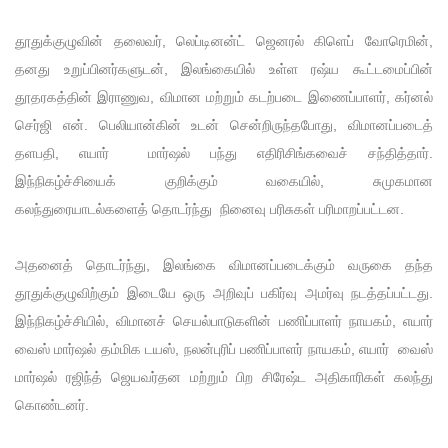
தூதுக்குழுவின் தலைவர், லெப்டினன்ட் ஜெனரல் கிளெப் வோரெமின்,
தனது உறுப்பினர்களுடன், இலங்கையில் உள்ள ரஷ்ய கூட்டமைப்பின்
தூதரகத்தின் இராணுவ, விமான மற்றும் கடற்படை இணைப்பாளர், கர்னல்
செர்ஜி என். பெலியான்கின் உடன் சென்றிருந்தபோது, ​​விமானப்படைத்
தளபதி, எயார் மார்ஷல் பந்து எதிரிசிங்கவைச் சந்தித்தார்.
இந்நிகழ்ச்சியைக் குறிக்கும் வகையில், சுமுகமான
கலந்துரையாடல்களைத் தொடர்ந்து நினைவு பரிசுகள் பரிமாறப்பட்டன.
அதனைத் தொடர்ந்து, இலங்கை விமானப்படைக்கும் வருகை தந்த
தூதுக்குழுவிற்கும் இடையே ஒரு அறிவுப் பகிர்வு அமர்வு நடத்தப்பட்டது.
இந்நிகழ்ச்சியில், விமானச் செயல்பாடுகளின் பணிப்பாளர் நாயகம், எயார்
வைஸ் மார்ஷல் தம்மிக டயஸ், நலன்புரிப் பணிப்பாளர் நாயகம், எயார் வைஸ்
மார்ஷல் ரஜிந்த் ஜெயவர்தன மற்றும் பிற சிரேஷ்ட அதிகாரிகள் கலந்து
கொண்டனர்.