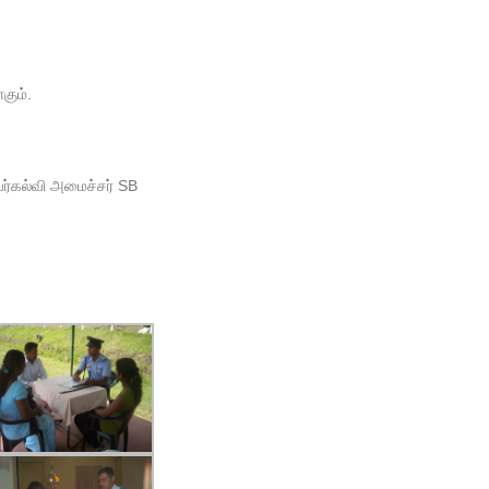
கும்.
யர்கல்வி அமைச்சர் SB