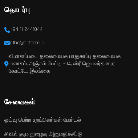
தொடர்பு
+94 11 2441044
afhq@airforce.lk
விமானப்படை தலைமையக பாதுகாப்பு தலைமையக
வளாகம், அஞ்சல் பெட்டி 594, ஸ்ரீ ஜெயவர்தனபுர
கோட்டே, இலங்கை
சேவைகள்
ஓய்வு பெற்ற உறுப்பினர்கள் போர்டல்
சிவில் குழு நுழைவு அனுமதிச்சீட்டு