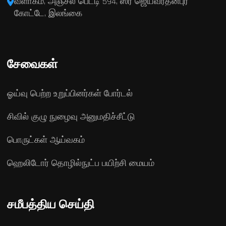
வளாகம், அஞ்சல் பெட்டி 594, ஸ்ரீ ஜெயவர்தனபுர
கோட்டே, இலங்கை
சேவைகள்
ஓய்வு பெற்ற உறுப்பினர்கள் போர்டல்
சிவில் குழு நுழைவு அனுமதிச்சீட்டு
பொருட்கள் ஆய்வகம்
ஹெலிடோர் தொழில்நுட்ப பயிற்சி மையம்
சமீபத்திய செய்தி