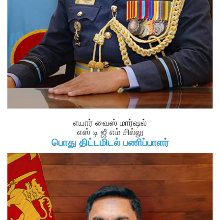
எயார் வைஸ் மார்ஷல்
எஸ் டி ஜீ எம் சில்லு
பொது திட்டமிடல் பணிப்பாளர்