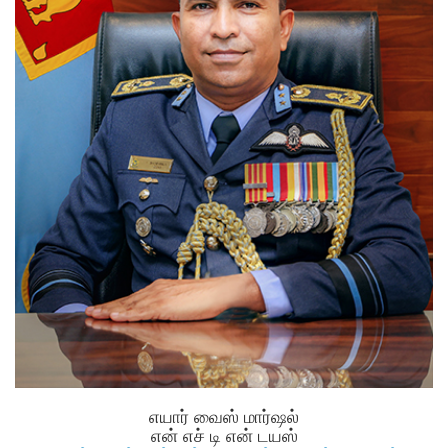
எயார் வைஸ் மார்ஷல்
என் எச் டி என் டயஸ்