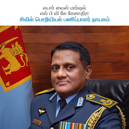
எயார் வைஸ் மார்ஷல்
எஸ் பி வி கே சேனாதீரா
சிவில் பொறியியல் பணிப்பாளர் நாயகம்