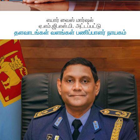
எயார் வைஸ் மார்ஷல்
ஏ.எம்.ஜி.எஸ்.பி. அட்டப்பட்டு
தளவாடங்கள் வளங்கள் பணிப்பாளர் நாயகம்