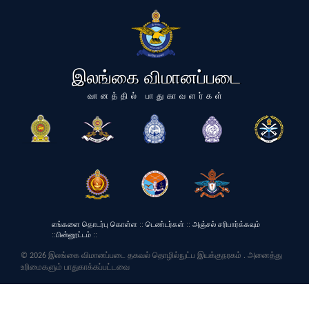
இலங்கை விமானப்படை
வானத்தில் பாதுகாவளர்கள்
எங்களை தொடர்பு கொள்ள
::
டெண்டர்கள்
::
அஞ்சல் சரிபார்க்கவும்
::
பின்னூட்டம்
::
© 2026 இலங்கை விமானப்படை தகவல் தொழில்நுட்ப இயக்குநரகம் . அனைத்து
உரிமைகளும் பாதுகாக்கப்பட்டவை