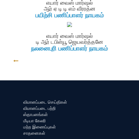
எயார் வைஸ் மார்ஷல்
ஆர் ஏ டி டி எம் வீரரத்ன
பயிற்சி பணிப்பாளர் நாயகம்
எயார் வைஸ் மார்ஷல்
டி ஆர் டபிள்யூ ஜெயவர்த்தனே
நலனைபுரி பணிப்பாளர் நாயகம்
திரும்ப
விமானப்படை செய்திகள்
விமானப்படை பற்றி
ஸ்தாபனங்கள்
மீடியா கேலரி
மற்ற இணைப்புகள்
சாதனைகள்