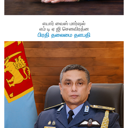
எயார் வைஸ் மார்ஷல்
எம் டி ஏ ஜி செனவிரத்ன
பிரதி தலைமை தளபதி