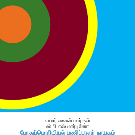
எயார் வைஸ் மார்ஷல்
ஸ் பி எஸ் மார்டினோ
போதுப்பொறியியல் பணிப்பாளர் நாயகம்