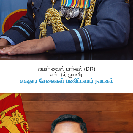
எயார் வைஸ் மார்ஷல் (DR)
எல் ஆர் ஜயவீர
சுகதார சேவைகள் பணிப்பளார் நாயகம்