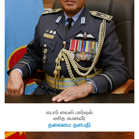
எயார் வைஸ் மார்ஷல்
லசித சுமனவீர
தலைமை தளபதி