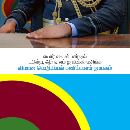
எயார் வைஸ் மார்ஷல்
டபிள்யூ ஆர் டி எம் ஐ விக்கிரமசிங்க
விமான பொறியியல் பணிப்பாளர் நாயகம்