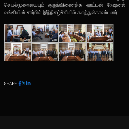
செயல்முறையையும் ஒருங்கிணைத்த ஹட்டன் நேஷனல்
வங்கியின் சார்பில் இந்நிகழ்ச்சியில் கலந்துகொண்டனர்.
SHARE