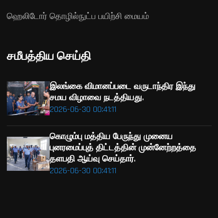
ஹெலிடோர் தொழில்நுட்ப பயிற்சி மையம்
சமீபத்திய செய்தி
இலங்கை விமானப்படை வருடாந்திர இந்து
சமய விழாவை நடத்தியது.
2026-06-30 00:41:11
கொழும்பு மத்திய பேருந்து முனைய
புனரமைப்புத் திட்டத்தின் முன்னேற்றத்தை
தளபதி ஆய்வு செய்தார்.
2026-06-30 00:41:11