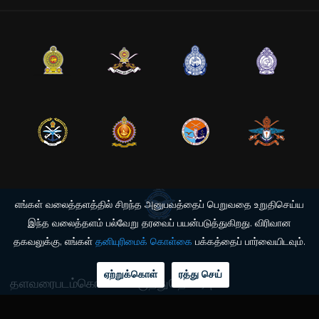
எங்கள் வலைத்தளத்தில் சிறந்த அனுபவத்தைப் பெறுவதை உறுதிசெய்ய
இந்த வலைத்தளம் பல்வேறு தரவைப் பயன்படுத்துகிறது. விரிவான
தகவலுக்கு, எங்கள்
தனியுரிமைக் கொள்கை
பக்கத்தைப் பார்வையிடவும்.
ஏற்றுக்கொள்
ரத்து செய்
தளவரைபடம்
கொள்கை
கருத்து
தொடர்பு
© 2026 இலங்கை விமானப்படை தகவல் தொழில்நுட்ப இயக்குநரகம். அனைத்து உரிமைகளும்