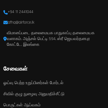
+94 11 2441044
afhq@airforce.lk
விமானப்படை தலைமையக பாதுகாப்பு தலைமையக
வளாகம், அஞ்சல் பெட்டி 594, ஸ்ரீ ஜெயவர்தனபுர
கோட்டே, இலங்கை
சேவைகள்
ஓய்வு பெற்ற உறுப்பினர்கள் போர்டல்
சிவில் குழு நுழைவு அனுமதிச்சீட்டு
பொருட்கள் ஆய்வகம்