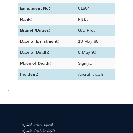
Enlistment No:
01504
Rank:
Flt Lt
Branch/Duties:
G/D Pilot
Date of Enlistment:
18-May-85
Date of Death:
5-May-90
Place of Death:
Sigiriya
Incident:
Aircraft crash
GO BACK
ගුවන් හමුදා පුවත්
ගුවන් හමුදාව ගැන