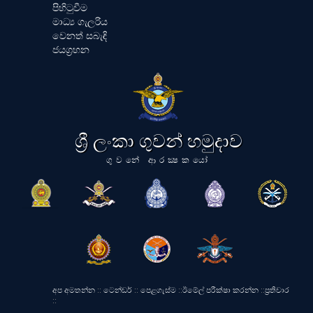
පිහිටුවීම
මාධ්‍ය ගැලරිය
වෙනත් සබැඳි
ජයග්‍රහන
ශ්‍රී ලංකා ගුවන් හමුදාව
ගුවනේ ආරක්‍ෂකයෝ
අප අමතන්න
::
ටෙන්ඩර්
::
පෙළගැස්ම
::
ඊමේල් පරීක්ෂා කරන්න
::
ප්‍රතිචාර
::