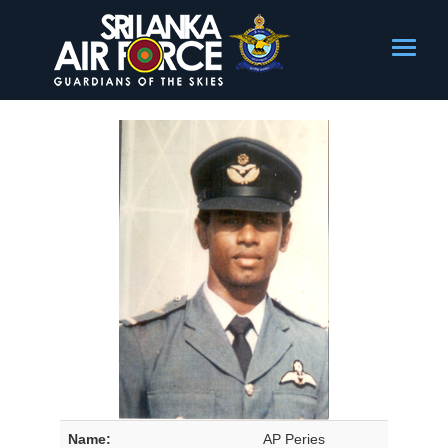
Name:
AP Peries