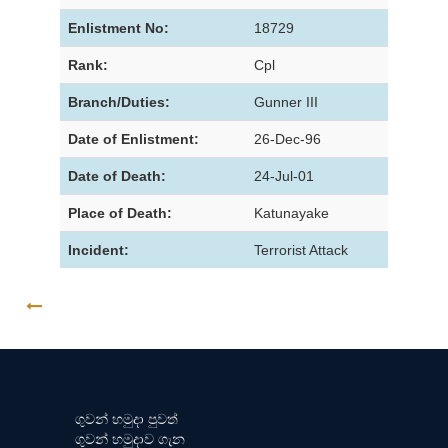
Enlistment No:
18729
Rank:
Cpl
Branch/Duties:
Gunner III
Date of Enlistment:
26-Dec-96
Date of Death:
24-Jul-01
Place of Death:
Katunayake
Incident:
Terrorist Attack
GO BACK
ගුවන් හමුදා පුවත්
ගුවන් හමුදාව ගැන