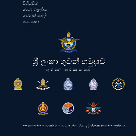
පිහිටුවීම
මාධ්‍ය ගැලරිය
වෙනත් සබැඳි
ජයග්‍රහන
ශ්‍රී ලංකා ගුවන් හමුදාව
ගුවනේ ආරක්‍ෂකයෝ
අප අමතන්න
::
ටෙන්ඩර්
::
පෙළගැස්ම
::
ඊමේල් පරීක්ෂා කරන්න
::
ප්‍රතිචාර
::