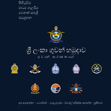
පිහිටුවීම
මාධ්‍ය ගැලරිය
වෙනත් සබැඳි
ජයග්‍රහන
ශ්‍රී ලංකා ගුවන් හමුදාව
ගුවනේ ආරක්‍ෂකයෝ
අප අමතන්න
::
ටෙන්ඩර්
::
පෙළගැස්ම
::
ඊමේල් පරීක්ෂා කරන්න
::
ප්‍රතිචාර
::