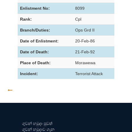
Enlistment No:
8099
Rank:
Cpl
Branch/Duties:
Ops Grd II
Date of Enlistment:
20-Feb-86
Date of Death:
21-Feb-92
Place of Death:
Morawewa
Incident:
Terrorist Attack
GO BACK
ගුවන් හමුදා පුවත්
ගුවන් හමුදාව ගැන