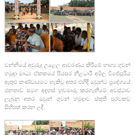
වන්නියේ අවුරුදු උළෙල ආවරණය කිරීමේ භාග්‍ය ගුවන්
හමුදා මාධ්‍ය ඒකකයේ පියසර නිළධාරී අමිල විජේසූරිය
ඇතුළු කණ්ඩායමට හැකිවූ අතර එහිදී ඔවුන්ට ප්‍රදේශයේ
ජනතාව සමග අදහස් හුවමාරු කරගැනීමේ අවස්ථාව
ලැබුනු අතර ඔවුන් ගුවන් හමුදාව ස්තුති පූරවකව
සිහිපත් කරන ලදී.