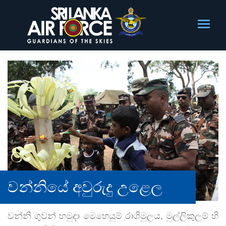
වන්නියේ අවුරුදු උළෙල
වන්නි ගුවන් හමුදා මෙහෙයුම් රාශිමුලය, මුල්ලිකුලම් හි