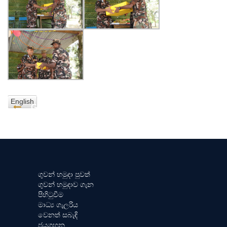
English
GO BACK
ගුවන් හමුදා පුවත්
ගුවන් හමුදාව ගැන
පිහිටුවීම
මාධ්‍ය ගැලරිය
වෙනත් සබැඳි
ජයග්‍රහන