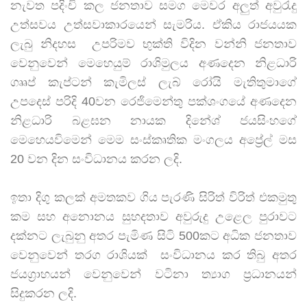
නැවත පදිංචි කල ජනතාව සමග මෙවර අලුත් අවුරැදු
උත්සවය උත්සවාකාරයෙන් සැමරිය. ඒකිය රාජ‍යයක
ලැබු නිදහස උපරිමව භුක්ති විදින වන්නි ජනතාව
වෙනුවෙන් මෙහෙයුම් රාශිමුලය අණදෙන නිළධාරි
ගෲප් කැප්ටන් කැමිලස් ලැබ් රෝයි මැතිතුමාගේ
උපදෙස් පරිදි 40වන රෙජිමෙන්තු පක්ශංගයේ අණදෙන
නිළධාරි බළඝන නායක දිනේශ් ජයසිංහගේ
මෙහෙයවිමෙන් මෙම සංස්කෘතික මංගලය අප්‍රේල් මස
20 වන දින සංවිධානය කරන ලදි.
ඉතා දිගු කලක් අමතකව ගිය පැරණි සිරිත් විරිත් එකමුතු
කම සහ අනොන‍ය සුහදතාව අවුරුදු උළෙල පුරාවට
දක්නට ලැබුනු අතර පැමිණ සිටි 500කට අධික ජනතාව
වෙනුවෙන් තරග රාශියක් සංවිධානය කර තිබු අතර
ජයග්‍රාහයන් වෙනුවෙන් වටිනා ත්‍යාග ප්‍රධානයන්
සිදුකරන ලදි.