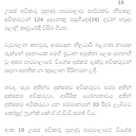
18
උසස් අවිකරු පුහුණු පාඨමාලාව සාර්ථකව නිමකල
අවිකරුවන් 124 දෙනෙකු පසුගියදා(16) ගුවන් හමුදා
පලාලි කදවුරේදී විසිර ගියහ.
වැඩබලන කහවුරු අණදෙන නිලධාරී බළගණ නායක
රුක්මන් දසනායක මෙහි ප්‍රධාන අමුත්තා ලෙස සහභාගි
වූ අතර පාඨමාලාවේ විශේෂ දස්කම් දැක්වූ අවිකරුවන්
සදහා සහතික හා කුසලාන පිරිනමන ලදී.
තවද, සැම අතින්ම දක්ෂතම අවිකරුවා, සරඹ අතින්
දක්ෂතම අවිකරුවා, ශාරීරික යෝග්‍යතාවය අතින්
දක්ෂතම අවිකරුවා යන සම්මානයන් 03 පිදුම් ලැබීමට
කෝප්‍රල් ෆ්‍රැන්ක් කේ.ඒ.ඒ.ඩී.ඩී සමත් විය.
අංක 18 උසස් අවිකරු පුහුණු පාඨමාලාවේ විශේෂ