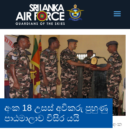
අංක 18 උසස් අවිකරු පුහුණු
පාඨමාලාව විසිර යයි
අංක