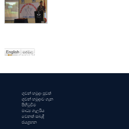
English
දෙමළ
GO BACK
ගුවන් හමුදා පුවත්
ගුවන් හමුදාව ගැන
පිහිටුවීම
මාධ්‍ය ගැලරිය
වෙනත් සබැඳි
ජයග්‍රහන