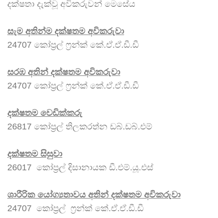
දක්ෂතා දැක්වූ අවිකරුවන් මෙසේය
සැම අතින්ම දක්ෂතම අවිකරුවා
24707 කෝප්‍රල් ෆ්‍රන්ක් කේ.ඒ.ඒ.ඩී.ඩී
සරඹ අතින් දක්ෂතම අවිකරුවා
24707 කෝප්‍රල් ෆ්‍රන්ක් කේ.ඒ.ඒ.ඩී.ඩී
දක්ෂතම වෙඩික්කරු
26817 කෝප්‍රල් තිලකරත්න ඩබ්.ඩබ්.එම්
දක්ෂතම සිසුවා
26017 කෝප්‍රල් දිසානායක ඩී.එම්.යූ.එස්
ශාරීරික යෝග්‍යතාවය අතින් දක්ෂතම අවිකරුවා
24707 කෝප්‍රල් ෆ්‍රන්ක් කේ.ඒ.ඒ.ඩී.ඩී