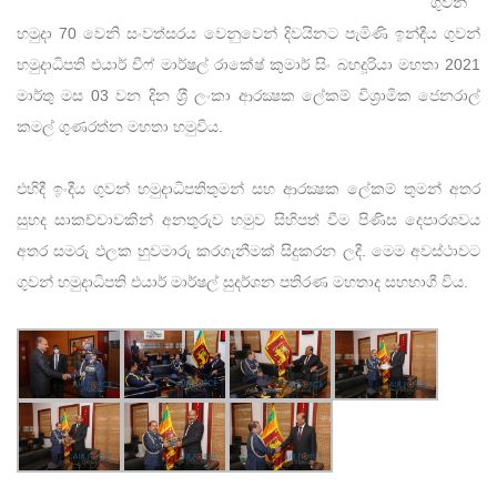
ගුවන්
හමුදා 70 වෙනි සංවත්සරය වෙනුවෙන් දිවයිනට පැමිණි ඉන්දීය ගුවන්
හමුදාධිපති එයාර් චීෆ් මාර්ෂල් රාකේෂ් කුමාර් සිං බහදූරියා මහතා 2021
මාර්තු මස 03 වන දින ශ‍්‍රී ලංකා ආරක්‍ෂක ලේකම් විශ‍්‍රාමික ජෙනරාල්
කමල් ගුණරත්න මහතා හමුවිය.
එහිදී ඉංදීය ගුවන් හමුදාධිපතිතුමන් සහ ආරක්‍ෂක ලේකම් තුමන් අතර
සුහද සාකච්චාවකින් අනතුරුව හමුව සිහිපත් වීම පිණිස දෙපාරශවය
අතර සමරු ඵලක හුවමාරු කරගැනීමක් සිදුකරන ලදී. මෙම අවස්ථාවට
ගුවන් හමුදාධිපති එයාර් මාර්ෂල් සුදර්ශන පතිරණ මහතාද සහභාගී විය.