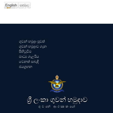
English
දෙමළ
GO BACK
ගුවන් හමුදා පුවත්
ගුවන් හමුදාව ගැන
පිහිටුවීම
මාධ්‍ය ගැලරිය
වෙනත් සබැඳි
ජයග්‍රහන
ශ්‍රී ලංකා ගුවන් හමුදාව
ගුවනේ ආරක්‍ෂකයෝ