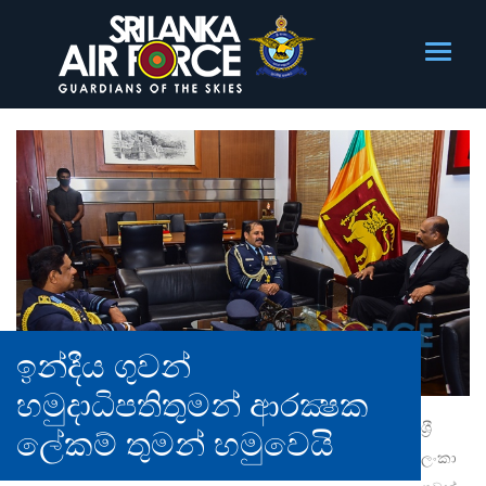
ඉන්දීය ගුවන්
හමුදාධිපතිතුමන් ආරක්‍ෂක
ශ‍්‍රී
ලේකම් තුමන් හමුවෙයි
ලංකා