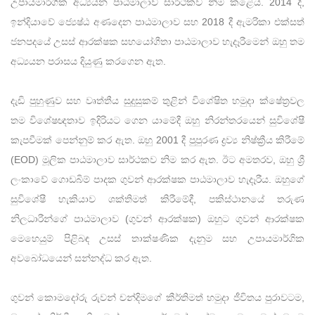
උපායමාර්ගික අධ්‍යයන පාඨමාලාව සාර්ථකව නිම කළේය. 2014 දී,
ඉන්දියාවේ ජ්‍යෙෂ්ඨ අණදෙන පාඨමාලාව සහ 2018 දී ඇමරිකා එක්සත්
ජනපදයේ උසස් ආරක්ෂක සහයෝගීතා පාඨමාලාව හැදෑරීමෙන් ඔහු තම
අධ්‍යයන පරාසය දියුණු කරගෙන ඇත.
දැඩි පුහුණුව සහ වෘත්තීය සුදුසුකම් තුළින් විශේෂිත හමුදා ක්ෂේත්‍රවල
තම විශේෂඥතාව ඉදිරියට ගෙන යාමේදී ඔහු නිරන්තරයෙන් සුවිශේෂී
කැපවීමක් පෙන්නුම් කර ඇත. ඔහු 2001 දී පුපුරණ ද්‍රව්‍ය නිෂ්ක්‍රීය කිරීමේ
(EOD) මූලික පාඨමාලාව සාර්ථකව නිම කර ඇත. ඊට අමතරව, ඔහු ශ්‍රී
ලංකාවේ ගොඩබිම් පාදක ගුවන් ආරක්ෂක පාඨමාලාව හැදෑරීය. ඔහුගේ
සුවිශේෂී හැකියාව ශක්තිමත් කිරීමේදී, පකිස්ථානයේ තරුණ
නිලධාරීන්ගේ පාඨමාලාව (ගුවන් ආරක්ෂක) ඔහුට ගුවන් ආරක්ෂක
මෙහෙයුම් පිළිබඳ උසස් තාක්ෂණික දැනුම සහ උපායමාර්ගික
අවබෝධයෙන් සන්නද්ධ කර ඇත.
ගුවන් කොමදෝරු රුවන් චන්දිමගේ කීර්තිමත් හමුදා ජීවිතය පුරාවටම,