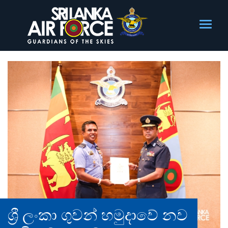
ශ්‍රී ලංකා ගුවන් හමුදාවේ නව