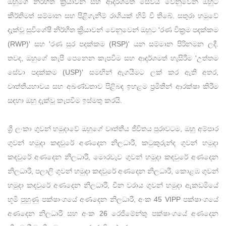
ඔහුගේ නිර්භීත ක්‍රියාවන් සහ ආදර්ශමත් සේවය වෙනුවෙන් ඔහුට
කීර්තිමත් සම්මාන සහ පිළිගැනීම් රාශියක් හිමි වී තිබේ. සතුරා හමුවේ
දැක්වූ සුවිශේෂී නිර්භීත ක්‍රියාවන් වෙනුවෙන් ඔහුට 'රණ වික්‍රම පදක්කම
(RWP)' සහ 'රණ සුර පදක්කම (RSP)' යන සම්මාන පිරිනමන ලදී.
තවද, ඔහුගේ කැපී පෙනෙන කැපවීම සහ ආදර්ශමත් හැසිරීම 'උත්තම
සේවා පදක්කම (USP)' සමඟින් ඇගයීමට ලක් කර ඇති අතර,
වෘත්තීයභාවය සහ අඛණ්ඩතාව පිළිබඳ ඉහළම ප්‍රමිතීන් ආරක්ෂා කිරීම
සඳහා ඔහු දැක්වූ කැපවීම ඉස්මතු කරයි.
ශ්‍රී ලංකා ගුවන් හමුදාවේ ඔහුගේ වෘත්තීය ජීවිතය පුරාවටම, ඔහු අම්පාර
ගුවන් හමුදා කඳවුරේ අණදෙන නිලධාරී, කටුකුරුන්ද ගුවන් හමුදා
කඳවුරේ අණදෙන නිලධාරී, මොරවැව ගුවන් හමුදා කඳවුරේ අණදෙන
නිලධාරී, පලාලි ගුවන් හමුදා කඳවුරේ අණදෙන නිලධාරී, කොළඹ ගුවන්
හමුදා කඳවුරේ අණදෙන නිලධාරී, චීන වරාය ගුවන් හමුදා ඇකඩමියේ
භූමි පුහුණු පක්ෂාංගයේ අණදෙන නිලධාරී, අංක 45 VIPP පක්ෂාංගයේ
අණදෙන නිලධාරී සහ අංක 26 රෙජිමේන්තු පක්ෂාංගයේ අණදෙන