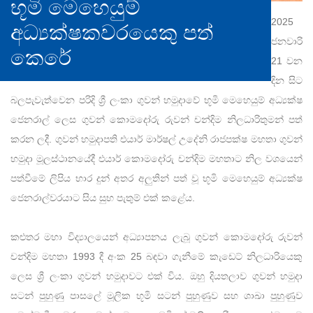
භූමි මෙහෙයුම්
2025
අධ්‍යක්ෂකවරයෙකු පත්
ජනවාරි
කෙරේ
21 වන
දින සිට
බලපැවැත්වෙන පරිදි ශ්‍රී ලංකා ගුවන් හමුදාවේ භූමි මෙහෙයුම් අධ්‍යක්ෂ
ජෙනරාල් ලෙස ගුවන් කොමදෝරු රුවන් චන්දිම නිලධාරිතුමන් පත්
කරන ලදී. ගුවන් හමුදාපති එයාර් මාර්ෂල් උදේනි රාජපක්ෂ මහතා ගුවන්
හමුදා මූලස්ථානයේදී එයාර් කොමදෝරු චන්දිම මහතාට නිල වශයෙන්
පත්වීමේ ලිපිය භාර දුන් අතර අලුතින් පත් වූ භූමි මෙහෙයුම් අධ්‍යක්ෂ
ජෙනරාල්වරයාට සිය සුභ පැතුම් එක් කළේය.
කළුතර මහා විද්‍යාලයෙන් අධ්‍යාපනය ලැබූ ගුවන් කොමදෝරු රුවන්
චන්දිම මහතා 1993 දී අංක 25 බඳවා ගැනීමේ කැඩෙට් නිලධාරියෙකු
ලෙස ශ්‍රී ලංකා ගුවන් හමුදාවට එක් විය. ඔහු දියතලාව ගුවන් හමුදා
සටන් පුහුණු පාසලේ මූලික භූමි සටන් පුහුණුව සහ ශාඛා පුහුණුව