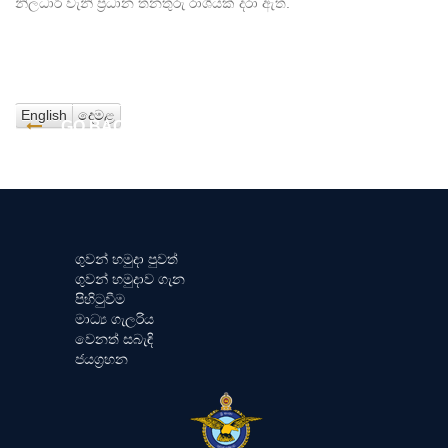
නිලධාරී වැනි ප්‍රධාන තනතුරු රාශියක් දරා ඇත.
English
දෙමළ
GO BACK
ගුවන් හමුදා පුවත්
ගුවන් හමුදාව ගැන
පිහිටුවීම
මාධ්‍ය ගැලරිය
වෙනත් සබැඳි
ජයග්‍රහන