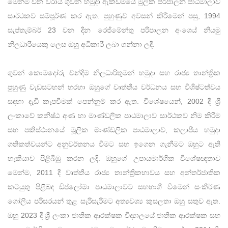
මෙන්ම චීන වරාය ගුවන් හමුදා ඇකඩමියේ මූලික පරිපාලන පාඨමාලාව
සාර්ථකව සම්පූර්ණ කර ඇත. පුහුණුව අවසන් කිරීමෙන් පසු, 1994
සැප්තැම්බර් 23 වන දින රෙජිමේන්තු පරිපාලන අංශෙය් නියමු
නිලධාරියෙකු ලෙස ඔහු අධිකාරී ලබා ගන්නා ලදී.
ගුවන් කොමදෝරු චන්දිම නිලධාරිතුමන් හමුදා සහ රාජ්‍ය තාන්ත්‍රික
පුහුණු වැඩසටහන් හරහා ඔහුගේ වෘත්තීය වර්ධනය සහ විශිෂ්ටත්වය
සඳහා දැඩි කැපවීමක් පෙන්නුම් කර ඇත. විශේෂයෙන්, 2002 දී ශ්‍රී
ලංකාවේ කනිෂ්ඨ අණ හා මාණ්ඩලික පාඨමාලාව සාර්ථකව නිම කිරීම
සහ පකිස්ථානයේ මූලික මාණ්ඩලික පාඨමාලාව, කලාපීය හමුදා
ගතිකත්වයන්ට අනුවර්තනය වීමට සහ ඉගෙන ගැනීමට ඔහුට ඇති
හැකියාව පිළිබිඹු කරන ලදී. ඔහුගේ උපායමාර්ගික විශේෂඥතාව
මෙන්ම, 2011 දී වෘත්තීය රාජ්‍ය තාන්ත්‍රිකභාවය සහ අන්තර්ජාතික
කටයුතු පිළිබඳ ඩිප්ලෝමා පාඨමාලාවට සහභාගී වීමෙන් සංකීර්ණ
ගෝලීය පරිසරයන් තුළ සැරිසැරීමට අත්‍යවශ්‍ය කුසලතා ඔහු සතුව ඇත.
ඔහු 2023 දී ශ්‍රී ලංකා ජාතික ආරක්ෂක විද්‍යාලයේ ජාතික ආරක්ෂක සහ