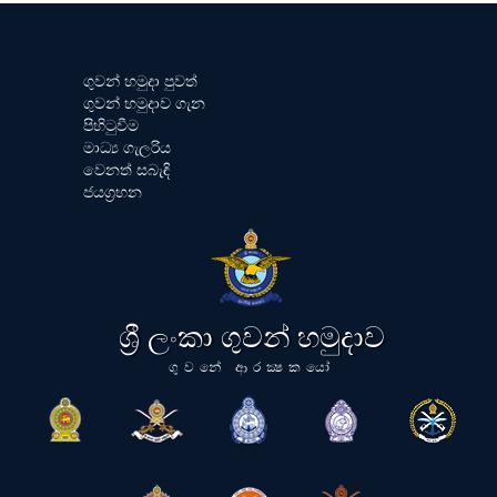
ගුවන් හමුදා පුවත්
ගුවන් හමුදාව ගැන
පිහිටුවීම
මාධ්‍ය ගැලරිය
වෙනත් සබැඳි
ජයග්‍රහන
ශ්‍රී ලංකා ගුවන් හමුදාව
ගුවනේ ආරක්‍ෂකයෝ