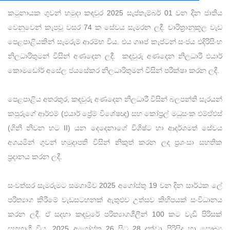
කටුනායක ගුවන් හමුදා කඳවුර 2025 සැප්තැම්බර් 01 වන දින ජාතිය
වෙනුවෙන් කැපවූ වසර 74 ක සේවය සැමරන ලදී. චාරිත්‍රානුකූල වැඩ
පෙළපාළියකින් සැමරුම් ආරම්භ විය. එය ගෲප් කැප්ටන් සංජය එදිරිසිංහ
නිලධාරිතුමන් විසින් අණදෙන ලදී. කඳවුරු අණදෙන නිලධාරී එයාර්
කොමඩෝර් අසේල ජයසේකර නිලධාරිතුමන් විසින් පරීක්ෂා කරන ලදී.
පෙළපාළිය අතරතුර, කඳවුරු අණදෙන නිලධාරී විසින් බලපන්ති සැරයන්
කපුරුගේ ආර්එම් (එයාර් ප්‍රේම් විශේෂඥ) සහ කෝප්‍රල් මධුසංක එම්ඒඑස්
(ගිනි නිවන භට II) යන දෙදෙනාගේ විශිෂ්ට හා ආදර්ශමත් සේවය
අගයමින් ගුවන් හමුදාපති විසින් නිකුත් කරන ලද ප්‍රශංසා සහතික
ප්‍රදානය කරන ලදී.
සංවත්සර සැමරුමට සමගාමීව 2025 අගෝස්තු 19 වන දින සාර්ථක ලේ
පරිත්‍යාග කිරීමේ වැඩසටහනක් ඇතුළුව උත්සව කිහිපයක් සංවිධානය
කරන ලදී. ඒ සදහා කඳවුරේ පරිත්‍යාගශීලීන් 100 කට වැඩි පිරිසක්
සහභාගී විය. 2025 අගෝස්තු 26 සිට 28 දක්වා පිරිසිදු හා සෞඛ්‍ය