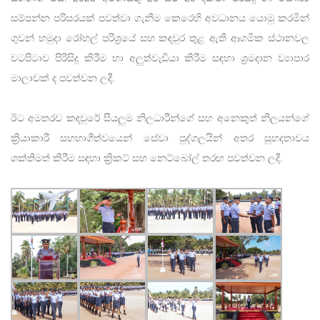
සම්පන්න පරිසරයක් පවත්වා ගැනීම කෙරෙහි අවධානය යොමු කරමින්
ගුවන් හමුදා රෝහල් පරිශ්‍රයේ සහ කඳවුර තුළ ඇති ආගමික ස්ථානවල
වටපිටාව පිරිසිදු කිරීම හා අලුත්වැඩියා කිරීම සඳහා ශ්‍රමදාන ව්‍යාපාර
මාලාවක් ද පවත්වන ලදී.
ඊට අමතරව කඳවුරේ සියලුම නිලධාරීන්ගේ සහ අනෙකුත් නිලයන්ගේ
ක්‍රියාකාරී සහභාගීත්වයෙන් සේවා පුද්ගලයින් අතර සුහදතාවය
ශක්තිමත් කිරීම සඳහා ක්‍රිකට් සහ නෙට්බෝල් තරඟ පවත්වන ලදී.