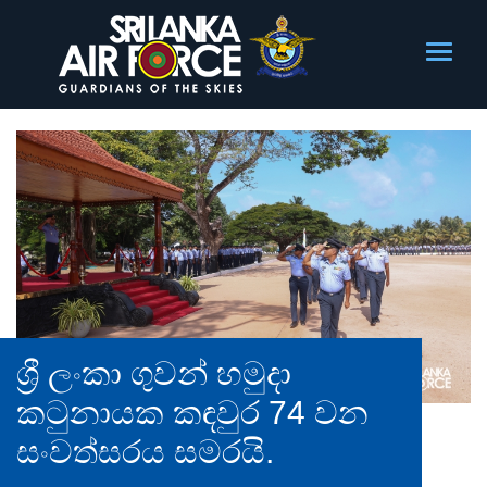
ශ්‍රී ලංකා ගුවන් හමුදා
කටුනායක කඳවුර 74 වන
සංවත්සරය සමරයි.