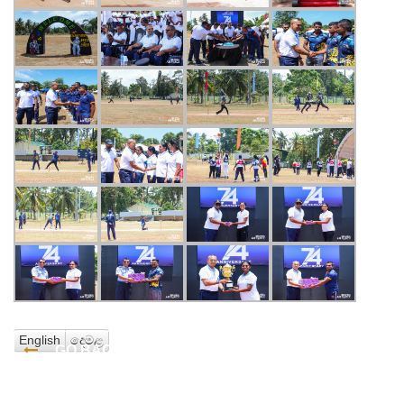
English
දෙමළ
GO BACK