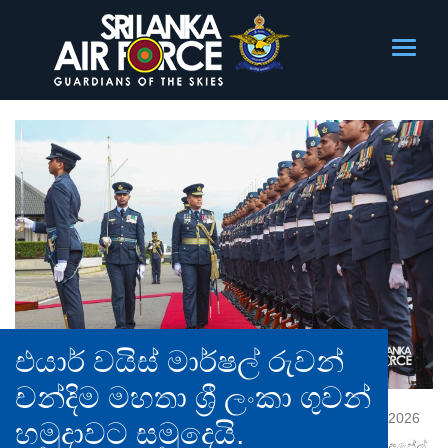
එයාර් වයිස් මාර්ෂල් රුවන්
චන්දිම මහතා ශ්‍රී ලංකා ගුවන්
2026
හමුදාවට සමුදෙයි.
අප්‍රේල්