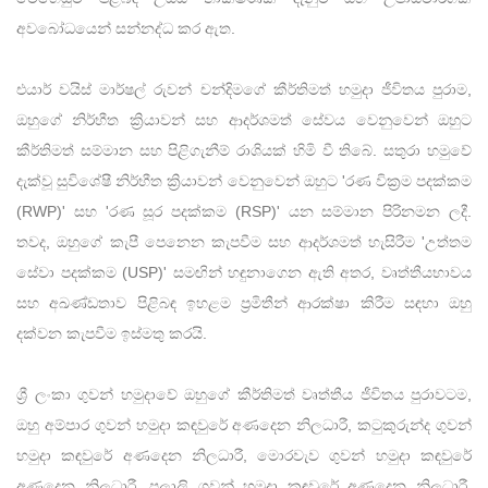
අවබෝධයෙන් සන්නද්ධ කර ඇත.
එයාර් වයිස් මාර්ෂල් රුවන් චන්දිමගේ කීර්තිමත් හමුදා ජීවිතය පුරාම,
ඔහුගේ නිර්භීත ක්‍රියාවන් සහ ආදර්ශමත් සේවය වෙනුවෙන් ඔහුට
කීර්තිමත් සම්මාන සහ පිළිගැනීම් රාශියක් හිමි වී තිබේ. සතුරා හමුවේ
දැක්වූ සුවිශේෂී නිර්භීත ක්‍රියාවන් වෙනුවෙන් ඔහුට 'රණ වික්‍රම පදක්කම
(RWP)' සහ 'රණ සූර පදක්කම (RSP)' යන සම්මාන පිරිනමන ලදී.
තවද, ඔහුගේ කැපී පෙනෙන කැපවීම සහ ආදර්ශමත් හැසිරීම 'උත්තම
සේවා පදක්කම (USP)' සමඟින් හඳුනාගෙන ඇති අතර, වෘත්තීයභාවය
සහ අඛණ්ඩතාව පිළිබඳ ඉහළම ප්‍රමිතීන් ආරක්ෂා කිරීම සඳහා ඔහු
දක්වන කැපවීම ඉස්මතු කරයි.
ශ්‍රී ලංකා ගුවන් හමුදාවේ ඔහුගේ කීර්තිමත් වෘත්තීය ජීවිතය පුරාවටම,
ඔහු අම්පාර ගුවන් හමුදා කඳවුරේ අණදෙන නිලධාරී, කටුකුරුන්ද ගුවන්
හමුදා කඳවුරේ අණදෙන නිලධාරී, මොරවැව ගුවන් හමුදා කඳවුරේ
අණදෙන නිලධාරී, පලාලි ගුවන් හමුදා කඳවුරේ අණදෙන නිලධාරී,