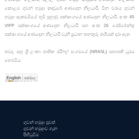
කොළඹ ගුවන් හමුදා කඳවුරේ අණදෙන නිලධාරී, චීන වරාය ගුවන්
හමුදා ඇකඩමියේ භූමි පුහුණු පක්ෂාංගයේ අණදෙන නිලධාරී, අංක 45
VIPP පක්ෂාංගයේ අණදෙන නිලධාරී සහ අංක 26 රෙජිමේන්තු
පක්ෂාංගයේ අණදෙන නිලධාරී වැනි ප්‍රධාන තනතුරු රාශියක් දරා ඇත.
තවද, ඔහු ශ්‍රී ලංකා ජාතික රයිෆල් සංගමයේ (NRASL) සභාපති ධුරය
හෙබවීය.
English
දෙමළ
GO BACK
ගුවන් හමුදා පුවත්
ගුවන් හමුදාව ගැන
පිහිටුවීම