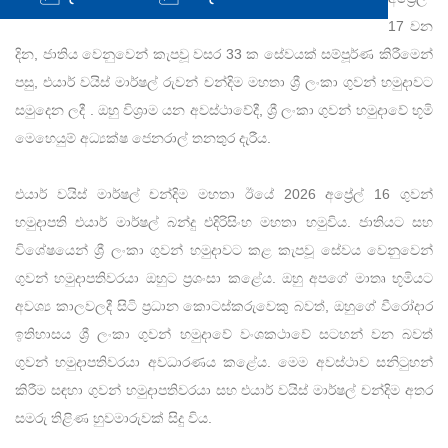
17 වන
දින, ජාතිය වෙනුවෙන් කැපවූ වසර 33 ක සේවයක් සම්පූර්ණ කිරීමෙන්
පසු, එයාර් වයිස් මාර්ෂල් රුවන් චන්දිම මහතා ශ්‍රී ලංකා ගුවන් හමුදාවට
සමුදෙන ලදී . ඔහු විශ්‍රාම යන අවස්ථාවේදී, ශ්‍රී ලංකා ගුවන් හමුදාවේ භූමි
මෙහෙයුම් අධ්‍යක්ෂ ජෙනරාල් තනතුර දැරීය.
එයාර් වයිස් මාර්ෂල් චන්දිම මහතා ඊයේ 2026 අප්‍රේල් 16 ගුවන්
හමුදාපති එයාර් මාර්ෂල් බන්දු එදිරිසිංහ මහතා හමුවිය. ජාතියට සහ
විශේෂයෙන් ශ්‍රී ලංකා ගුවන් හමුදාවට කළ කැපවූ සේවය වෙනුවෙන්
ගුවන් හමුදාපතිවරයා ඔහුට ප්‍රශංසා කළේය. ඔහු අපගේ මාතෘ භූමියට
අවශ්‍ය කාලවලදී සිටි ප්‍රධාන කොටස්කරුවෙකු බවත්, ඔහුගේ වීරෝදාර
ඉතිහාසය ශ්‍රී ලංකා ගුවන් හමුදාවේ වංශකථාවේ සටහන් වන බවත්
ගුවන් හමුදාපතිවරයා අවධාරණය කළේය. මෙම අවස්ථාව සනිටුහන්
කිරීම සඳහා ගුවන් හමුදාපතිවරයා සහ එයාර් වයිස් මාර්ෂල් චන්දිම අතර
සමරු තිළිණ හුවමාරුවක් සිදු විය.