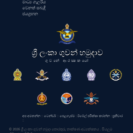
මාධ්‍ය ගැලරිය
වෙනත් සබැඳි
ජයග්‍රහන
ශ්‍රී ලංකා ගුවන් හමුදාව
ගුවනේ ආරක්‍ෂකයෝ
අප අමතන්න
::
ටෙන්ඩර්
::
පෙළගැස්ම
::
ඊමේල් පරීක්ෂා කරන්න
::
ප්‍රතිචාර
::
© 2026 ශ්‍රී ලංකා ගුවන් හමුදා තොරතුරු තාක්ෂණ අධ්‍යක්ෂකය . සියලුම