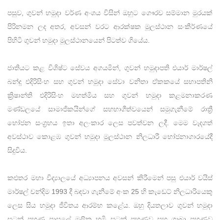
පසුව, ගුවන් හමුදා වර්ණ අංශය විසින් ඔහුට ගෞරව සම්මාන මුරයක්
පිරිනමන ලද අතර, අවසන් වරට ආරක්ෂක මූලස්ථාන සංකීර්ණයේ
පිහිටි ගුවන් හමුදා මූලස්ථානයෙන් පිටත්ව ගියේය.
ජාතියට කළ විශිෂ්ට සේවය අගයමින්, ගුවන් හමුදාපති එයාර් මාර්ෂල්
බන්දු එදිරිසිංහ සහ ගුවන් හමුදා සේවා වනිතා ඒකකයේ සභාපතිනි
ක්‍රිෂාන්ති එදිරිසිංහ මහත්මිය සහ ගුවන් හමුදා කළමනාකරණ
මණ්ඩලයේ සාමාජිකයින්ගේ සහභාගීත්වයෙන් සමුගැනීමේ රාත්‍රී
භෝජන සංග්‍රහය ඉතා අලංකාර ලෙස පවත්වන ලදී. මෙම වැදගත්
අවස්ථාව කොළඹ ගුවන් හමුදා මූලස්ථාන නිලධාරී භෝජනාගාරයේදී
සිදුවිය.
කළුතර මහා විද්‍යාලයේ අධ්‍යාපනය අවසන් කිරීමෙන් පසු එයාර් වයිස්
මාර්ෂල් චන්දිම 1993 දී බඳවා ගැනීමේ අංක 25 හි කැඩෙට් නිලධාරියෙකු
ලෙස සිය හමුදා ජීවිතය ආරම්භ කළේය. ඔහු දියතලාව ගුවන් හමුදා
සටන් පුහුණු පාසලේ මූලික භූමි සටන් පුහුණුව සහ ශාඛා පුහුණුව