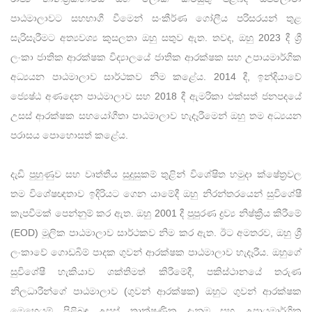
පාඨමාලාවට සහභාගී වීමෙන් සංකීර්ණ ගෝලීය පරිසරයන් තුළ
සැරිසැරීමට අත්‍යවශ්‍ය කුසලතා ඔහු සතුව ඇත. තවද, ඔහු 2023 දී ශ්‍රී
ලංකා ජාතික ආරක්ෂක විද්‍යාලයේ ජාතික ආරක්ෂක සහ උපායමාර්ගික
අධ්‍යයන පාඨමාලාව සාර්ථකව නිම කළේය. 2014 දී, ඉන්දියාවේ
ජ්‍යෙෂ්ඨ අණදෙන පාඨමාලාව සහ 2018 දී ඇමරිකා එක්සත් ජනපදයේ
උසස් ආරක්ෂක සහයෝගීතා පාඨමාලාව හැදෑරීමෙන් ඔහු තම අධ්‍යයන
පරාසය පොහොසත් කළේය.
දැඩි පුහුණුව සහ වෘත්තීය සුදුසුකම් තුළින් විශේෂිත හමුදා ක්ෂේත්‍රවල
තම විශේෂඥතාව ඉදිරියට ගෙන යාමේදී ඔහු නිරන්තරයෙන් සුවිශේෂී
කැපවීමක් පෙන්නුම් කර ඇත. ඔහු 2001 දී පුපුරණ ද්‍රව්‍ය නිෂ්ක්‍රීය කිරීමේ
(EOD) මූලික පාඨමාලාව සාර්ථකව නිම කර ඇත. ඊට අමතරව, ඔහු ශ්‍රී
ලංකාවේ ගොඩබිම් පාදක ගුවන් ආරක්ෂක පාඨමාලාව හැදෑරීය. ඔහුගේ
සුවිශේෂී හැකියාව ශක්තිමත් කිරීමේදී, පකිස්ථානයේ තරුණ
නිලධාරීන්ගේ පාඨමාලාව (ගුවන් ආරක්ෂක) ඔහුට ගුවන් ආරක්ෂක
මෙහෙයුම් පිළිබඳ උසස් තාක්ෂණික දැනුම සහ උපායමාර්ගික