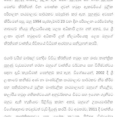
මෙන්ම කීර්තිමත් චීන බොක්ක ගුවන් හමුදා ඇකඩමියේ මූලික
පරිපාලන පාඨමාලාව සාර්ථකව සම්පූර්ණ කර ඇත. පුහුණුව අවසන්
කිරීමෙන් පසු, ඔහු 1994 සැප්තැම්බර් 23 වන දින පරිපාලන රෙජිමේන්තු
ශාඛාවේ නියමු නිලධාරියෙකු ලෙස අධිකාරී ලබා ගත් අතර, එය ශ්‍රී
ලංකා ගුවන් හමුදාවේ අධිකාරී ලත් නිලධාරියෙකු ලෙස ඔහුගේ
කීර්තිමත් වෘත්තීය ජීවිතයේ විධිමත් ආරම්භය සනිටුහන් කරයි.
එයාර් වයිස් මාර්ෂල් චන්දිම විවිධ කීර්තිමත් හමුදා සහ රාජ්‍ය තාන්ත්‍රික
පුහුණු වැඩසටහන් හරහා ඔහුගේ වෘත්තීය වර්ධනය සහ විශිෂ්ටත්වය
සඳහා දැඩි කැපවීමක් පෙන්නුම් කර ඇත. විශේෂයෙන්, 2002 දී ශ්‍රී
ලංකාවේ කනිෂ්ඨ අණ හා මාණ්ඩලික පාඨමාලාව සාර්ථකව නිම කිරීම
සහ පකිස්ථානයේ මූලික මාණ්ඩලික පාඨමාලාවේ ඔහුගේ නියැලීම,
කලාපීය හමුදා ගතිකත්වයෙන් අනුවර්තනය වීමට සහ ඉගෙන ගැනීමට
ඔහුට ඇති හැකියාව පිළිබිඹු කරන අතර, ඔහුගේ උපායමාර්ගික
විශේෂඥතාව තවදුරටත් වැඩි දියුණු කරයි. ඊට අමතරව, 2011 දී වෘත්තීය
රාජ්‍ය තාන්ත්‍රිකභාවය සහ ලෝක කටයුතු පිළිබඳ ඩිප්ලෝමා