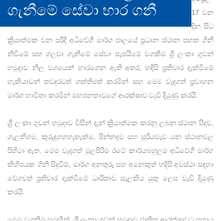
ගැනීමේ සේවා භාර ගනී
17 වන
දින සිට
ක්‍රියාත්මක වන පරිදි අධිවේගී මාර්ග ජාලයේ ප්‍රධාන ස්ථාන පහක ගිනි
නිවීමේ සහ ගලවා ගැනීමේ සේවා සැපයීමේ වගකීම ශ්‍රී ලංකා ගුවන්
හමුදාව නිල වශයෙන් භාරගෙන ඇති අතර, හදිසි ප්‍රතිචාර දැක්වීමේ
හැකියාවන් තවදුරටත් ශක්තිමත් කරමින් සහ මෙම වැදගත් ප්‍රවාහන
මාර්ග භාවිතා කරමින් මහජනතාවගේ ආරක්ෂාව වැඩි දියුණු කරයි.
ශ්‍රී ලංකා ගුවන් හමුදාව විසින් දැන් ක්‍රියාත්මක කරනු ලබන ස්ථාන සීදූව,
ගැලනිගම, කුරුඳුගහහැතැක්ම, පින්නදූව සහ සූරියවැව යන ස්ථානවල
පිහිටා ඇත. මෙම වැදගත් මුලපිරීම රටේ කාර්යබහුලම අධිවේගී මාර්ග
කිහිපයක ගිනි සිදුවීම්, මාර්ග අනතුරු සහ අනෙකුත් හදිසි අවස්ථා සඳහා
වේගවත් ප්‍රතිචාර දැක්වීමේ ධාරිතාව සැලකිය යුතු ලෙස වැඩි දියුණු
කරයි.
මෙම වගකීම සමඟින්, ශ්‍රී ලංකා ගුවන් හමුදාව ජාතික ආරක්ෂාවට සහාය