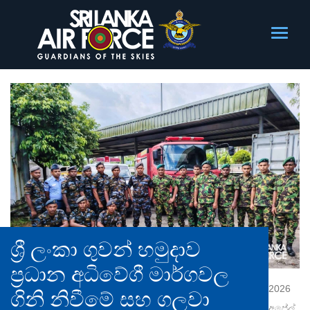
ශ්‍රී ලංකා ගුවන් හමුදාව
ප්‍රධාන අධිවේගී මාර්ගවල
2026
ගිනි නිවීමේ සහ ගලවා
අප්‍රේල්