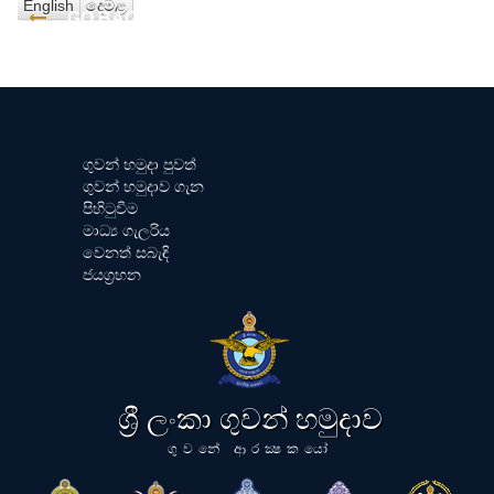
English
දෙමළ
GO BACK
ගුවන් හමුදා පුවත්
ගුවන් හමුදාව ගැන
පිහිටුවීම
මාධ්‍ය ගැලරිය
වෙනත් සබැඳි
ජයග්‍රහන
ශ්‍රී ලංකා ගුවන් හමුදාව
ගුවනේ ආරක්‍ෂකයෝ