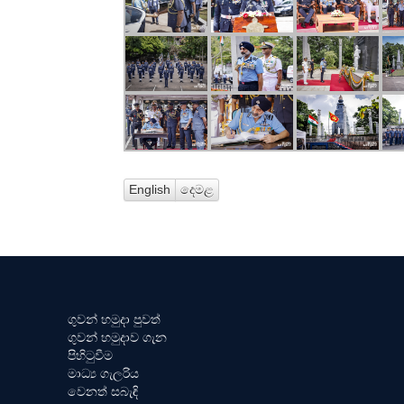
English
දෙමළ
ගුවන් හමුදා පුවත්
ගුවන් හමුදාව ගැන
පිහිටුවීම
මාධ්‍ය ගැලරිය
වෙනත් සබැඳි