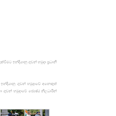
මට ඉන්දියානු ගුවන් හමුදා ප්‍රධානී
ඉන්දියානු ගුවන් හමුදාවේ අනෙකුත්
ා ගුවන් හමුදාවේ ජ්‍යෙෂ්ඨ නිලධාරීන්