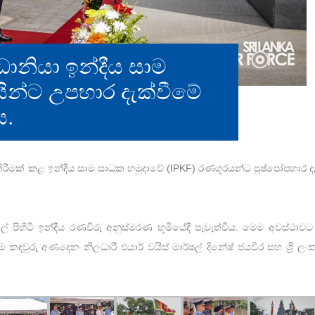
‍රධානියා ඉන්දීය සාම
ින්ට උපහාර දැක්වීමේ
ය.
ීමක් කළ ඉන්දීය සාම සාධක හමුදාවේ (IPKF) රණශූරයන්ට පුෂ්පෝපහාර දැක්වී
පිහිටි ඉන්දීය රණවිරු අනුස්මරණ භූමියේදී පැවැත්විය. මෙම අවස්ථාවට 
 කඳවුරු අණදෙන නිලධාරී එයාර් වයිස් මාර්ෂල් දිනේෂ් ජයවීර සහ ශ්‍රී ලංක