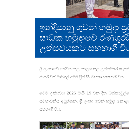
ඉන්දියානු ගුවන් හමුදා ප්
සාධක හමුදාවේ රණශූරය
උත්සවයකට සහභාගී වි
ශ්‍රී ලංකාවේ සේවය කළ කාලය තුළ උත්තරීතර කැපකිර
එයාර් චීෆ් මාර්ෂල් අමර් ප්‍රීත් සිං මහතා සහභාගී විය.
මෙම උත්සවය 2026 මැයි 19 වන දින බත්තරමුල්ලේ 
සම්භාවනීය අමුත්තන්, ශ්‍රී ලංකා ගුවන් හමුදා කොළඔ
සහභාගී විය.