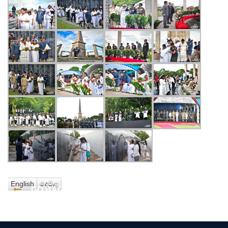
English
දෙමළ
GO BACK