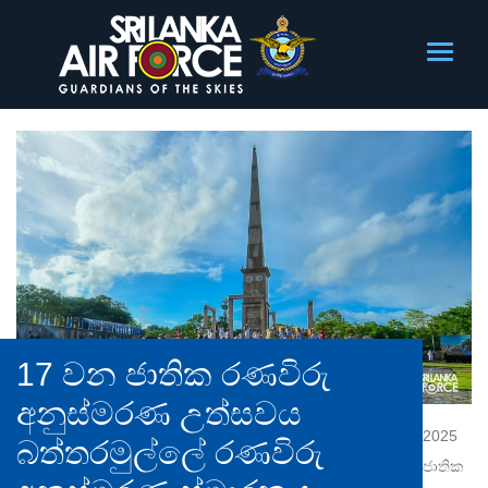
17 වන ජාතික රණවිරු
අනුස්මරණ උත්සවය
2025
බත්තරමුල්ලේ රණවිරු
ජාතික