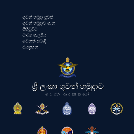
ගුවන් හමුදා පුවත්
ගුවන් හමුදාව ගැන
පිහිටුවීම
මාධ්‍ය ගැලරිය
වෙනත් සබැඳි
ජයග්‍රහන
ශ්‍රී ලංකා ගුවන් හමුදාව
ගුවනේ ආරක්‍ෂකයෝ