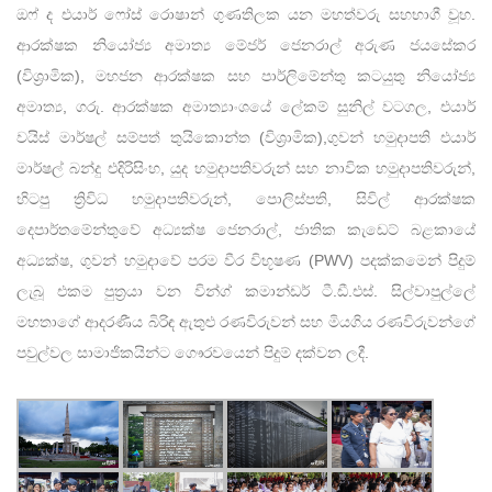
ඔෆ් ද එයාර් ෆෝස් රොෂාන් ගුණතිලක යන මහත්වරු සහභාගී වූහ.
ආරක්ෂක නියෝජ්‍ය අමාත්‍ය මේජර් ජෙනරාල් අරුණ ජයසේකර
(විශ්‍රාමික), මහජන ආරක්ෂක සහ පාර්ලිමේන්තු කටයුතු නියෝජ්‍ය
අමාත්‍ය, ගරු. ආරක්ෂක අමාත්‍යාංශයේ ලේකම් සුනිල් වටගල, එයාර්
වයිස් මාර්ෂල් සම්පත් තුයිකොන්ත (විශ්‍රාමික),ගුවන් හමුදාපති එයාර්
මාර්ෂල් බන්දු එදිරිසිංහ, යුද හමුදාපතිවරුන් සහ නාවික හමුදාපතිවරුන්,
හිටපු ත්‍රිවිධ හමුදාපතිවරුන්, පොලිස්පති, සිවිල් ආරක්ෂක
දෙපාර්තමේන්තුවේ අධ්‍යක්ෂ ජෙනරාල්, ජාතික කැඩෙට් බළකායේ
අධ්‍යක්ෂ, ගුවන් හමුදාවේ පරම වීර විභූෂණ (PWV) පදක්කමෙන් පිදුම්
ලැබූ එකම පුත්‍රයා වන වින්ග් කමාන්ඩර් ටී.ඩී.එස්. සිල්වාපුල්ලේ
මහතාගේ ආදරණීය බිරිඳ ඇතුළු රණවිරුවන් සහ මියගිය රණවිරුවන්ගේ
පවුල්වල සාමාජිකයින්ට ගෞරවයෙන් පිදුම් දක්වන ලදී.