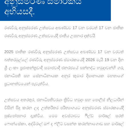
අනුස්මරණ ස්මාරකය
අභියසදී.
රණවිරු අනුස්මරණ උත්සවය අඛණ්ඩව 17 වන වරටත් 17 වන ජාතික
රණවිරු අනුස්මරණ උත්සවයේදී ජාතිය උපහාර දක්වයි
2025 ජාතික රණවිරු අනුස්මරණ උත්සවය අඛණ්ඩව 17 වන වරටත්
බත්තරමුල්ලේ රණවිරු අනුස්මරණ ස්මාරකයේදී 2026 මැයි 19 වන දින
ශ්‍රී ලංකා ප්‍රජාතන්ත්‍රවාදී සමාජවාදී ජනරජයේ සන්නද්ධ හමුදාවන්හි ගරු
ජනාධිපති සහ සේනාධිනායක අනුර කුමාර දිසානායක මහතාගේ
ප්‍රධානත්වයෙන් පැවැත්විය.
උත්සවය අතරතුර, ජනාධිපතිවරයා ත්‍රිවිධ හමුදා සහ පොලිස් නිලධාරීන්
විසින් සිදු කරන ලද උත්තරීතර පරිත්‍යාගයට අනුස්මරණ ස්මාරකයේදී
පුෂ්පෝපහාර දැක්වීය. මෙම අවස්ථාවට ෆීල්ඩ් මාර්ෂල් සරත්
ෆොන්සේකා, අද්මිරාල් ඔෆ් ද ෆ්ලීට් වසන්ත කරන්නාගොඩ සහ මාර්ෂල්