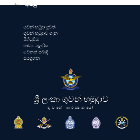
ආපසු
ගුවන් හමුදා පුවත්
ගුවන් හමුදාව ගැන
පිහිටුවීම
මාධ්‍ය ගැලරිය
වෙනත් සබැඳි
ජයග්‍රහන
ශ්‍රී ලංකා ගුවන් හමුදාව
ගුවනේ ආරක්‍ෂකයෝ