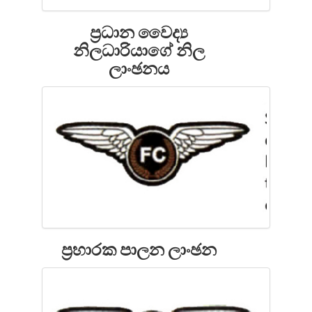
ප්‍රධාන වෛද්‍ය
නිලධාරියාගේ නිල
ලාංඡනය
ප්‍රහාරක පාලන ලාංඡන