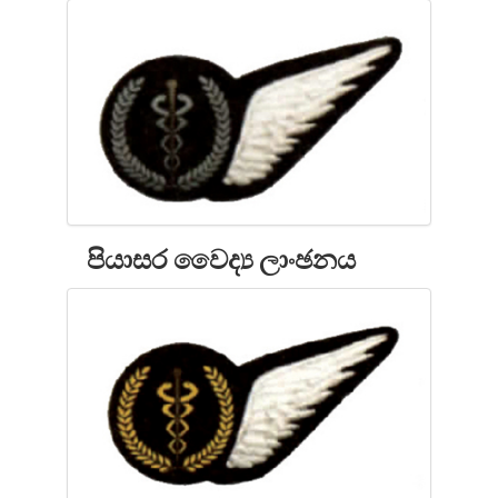
පියාසර වෛද්‍ය ලාංඡනය