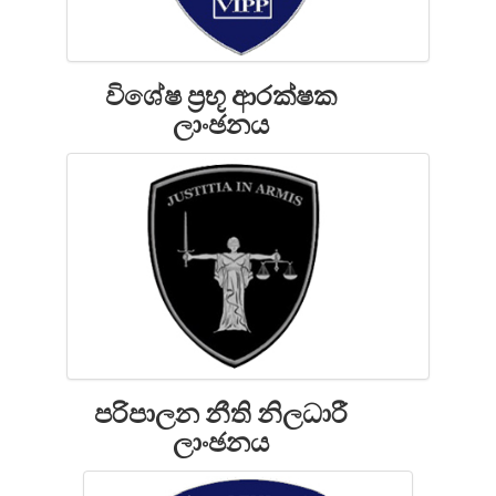
විශේෂ ප්‍රභූ ආරක්ෂක
ලාංඡනය
පරිපාලන නීති නිලධාරී
ලාංඡනය