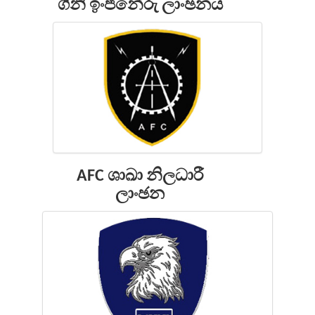
ගිනි ඉංජිනේරු ලාංඡනය
AFC ශාඛා නිලධාරී
ලාංඡන