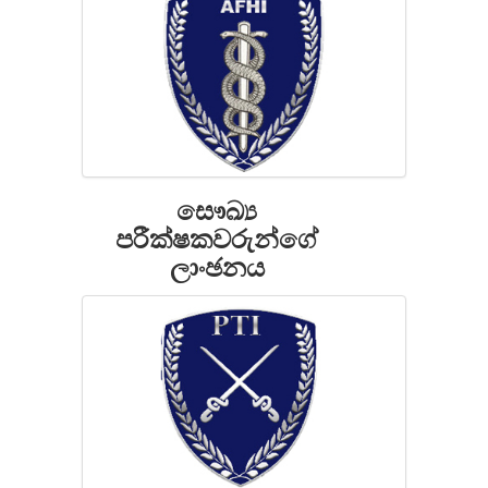
සෞඛ්‍ය
පරීක්ෂකවරුන්ගේ
ලාංඡනය