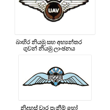
බාහිර නියමු සහ අභ්‍යන්තර
ගුවන් නියමු ලාංඡනය
නිදහස් වාර පැනීම් හෝ