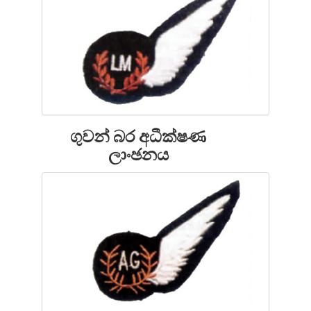
ගුවන් බර අධීක්ෂණ
ලාංඡනය