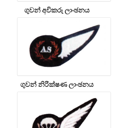
ගුවන් අවිකරු ලාංඡනය
ගුවන් නිරීක්ෂණ ලාංඡනය