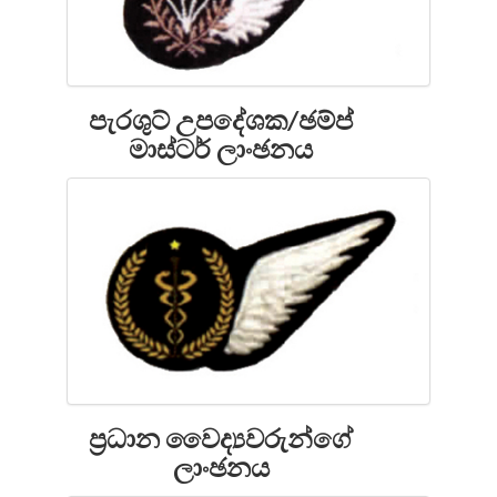
පැරශුට් උපදේශක/ඡම්ප්
මාස්ටර් ලාංඡනය
ප්‍රධාන වෛද්‍යවරුන්ගේ
ලාංඡනය