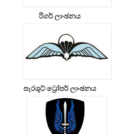
රිගර් ලාංඡනය
පැරශුට් ට්‍රෝපර් ලාංඡනය