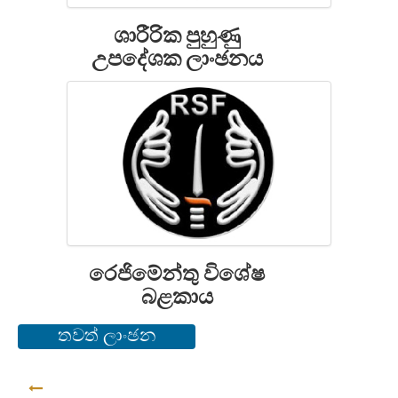
ශාරීරික පුහුණු
උපදේශක ලාංඡනය
රෙජිමේන්තු විශේෂ
බළකාය
තවත් ලාංඡන
ආපසු