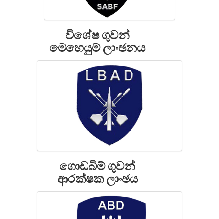
විශේෂ ගුවන්
මෙහෙයුම් ලාංඡනය
ගොඩබිම් ගුවන්
ආරක්ෂක ලාංඡය