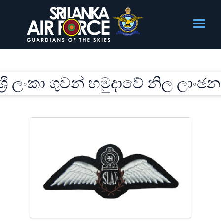
ශ්‍රී ලංකා ගුවන් හමුදාවේ නිල ලාංඡන