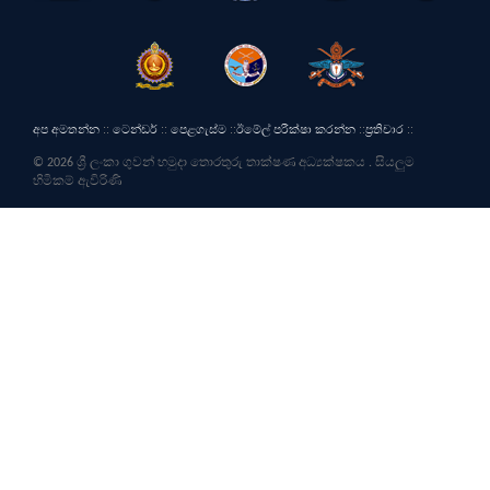
අප අමතන්න
::
ටෙන්ඩර්
::
පෙළගැස්ම
::
ඊමේල් පරීක්ෂා කරන්න
::
ප්‍රතිචාර
::
© 2026 ශ්‍රී ලංකා ගුවන් හමුදා තොරතුරු තාක්ෂණ අධ්‍යක්ෂකය . සියලුම
හිමිකම් ඇවිරිණි