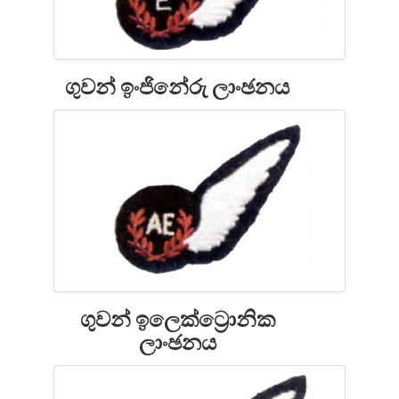
ගුවන් ඉංජිනේරු ලාංඡනය
ගුවන් ඉලෙක්ට්‍රොනික
ලාංඡනය