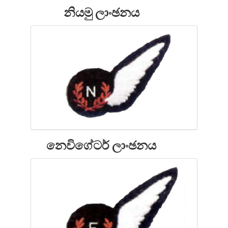
නියමු ලාංඡනය
නෙවිගේටර් ලාංඡනය