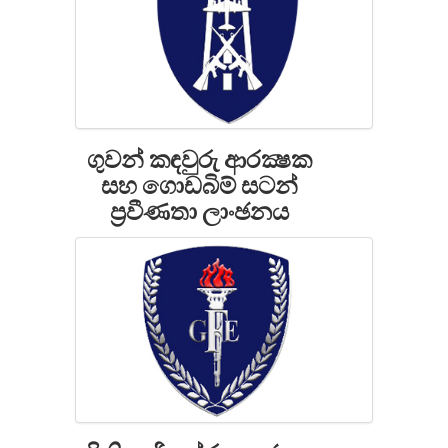
ගුවන් කඳවුරු ආරක්‍ෂක
සහ ගොඩබිම් සටන්
ප්‍රවීණතා ලාංඡනය