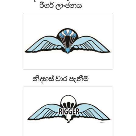
රිගර් ලාංඡනය
නිදහස් වාර පැනීම්