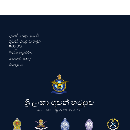
ගුවන් හමුදා පුවත්
ගුවන් හමුදාව ගැන
පිහිටුවීම
මාධ්‍ය ගැලරිය
වෙනත් සබැඳි
ජයග්‍රහන
ශ්‍රී ලංකා ගුවන් හමුදාව
ගුවනේ ආරක්‍ෂකයෝ