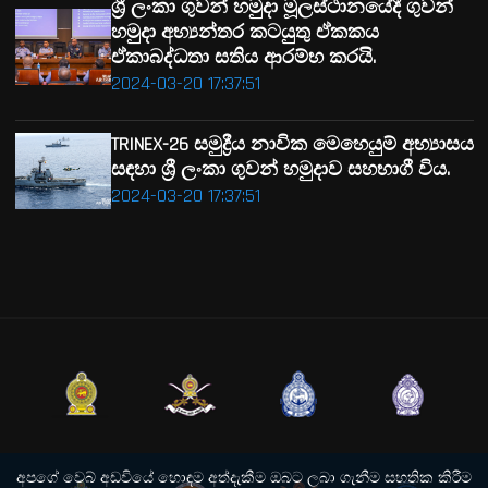
ශ්‍රී ලංකා ගුවන් හමුදා මූලස්ථානයේදී ගුවන්
හමුදා අභ්‍යන්තර කටයුතු ඒකකය
ඒකාබද්ධතා සතිය ආරම්භ කරයි.
2024-03-20 17:37:51
TRINEX-26 සමුද්‍රීය නාවික මෙහෙයුම් අභ්‍යාසය
සඳහා ශ්‍රී ලංකා ගුවන් හමුදාව සහභාගී විය.
2024-03-20 17:37:51
අපගේ වෙබ් අඩවියේ හොඳම අත්දැකීම ඔබට ලබා ගැනීම සහතික කිරීම