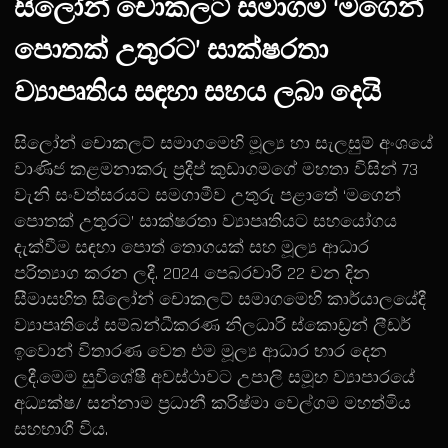
සිලෝන් චොකලට් සමාගම ‘මගෙන්
පොතක් උතුරට’ සාක්ෂරතා
ව්‍යාපෘතිය සඳහා සහය ලබා දෙයි
සිලෝන් චොකලට් සමාගමෙහි මූල්‍ය හා සැලසුම් අංශයේ
වාණිජ කළමනාකරු ප්‍රදීප් කුඩාගමගේ මහතා විසින් 73
වැනි සංවත්සරයට සමගාමීව උතුරු පළාතේ ‘මගෙන්
පොතක් උතුරට’ සාක්ෂරතා ව්‍යාපෘතියට සහයෝගය
දැක්වීම සඳහා පොත් තොගයක් සහ මූල්‍ය ආධාර
පරිත්‍යාග කරන ලදී. 2024 පෙබරවාරි 22 වන දින
සීමාසහිත සිලෝන් චොකලට් සමාගමෙහි කාර්යාලයේදී
ව්‍යාපෘතියේ සම්බන්ධීකරණ නිලධාරි ස්කොඩ්‍රන් ලීඩර්
ඉවොන් විතාරණ වෙත එම මූල්‍ය ආධාර භාර දෙන
ලදී.මෙම සුවිශේෂී අවස්ථාවට උපාලි සමූහ ව්‍යාපාරයේ
අධ්‍යක්ෂ/ සන්නාම ප්‍රධානී කරිෂ්මා වෙල්ගම මහත්මිය
සහභාගී විය.