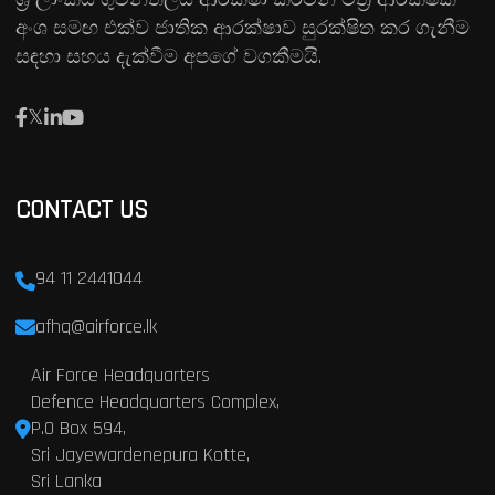
අංශ සමඟ එක්ව ජාතික ආරක්ෂාව සුරක්ෂිත කර ගැනීම
සඳහා සහය දැක්වීම අපගේ වගකීමයි.
CONTACT US
94 11 2441044
afhq@airforce.lk
Air Force Headquarters
Defence Headquarters Complex,
P.O Box 594,
Sri Jayewardenepura Kotte,
Sri Lanka