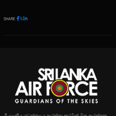
SHARE
ශ්‍රී ලාංකීය ගුවන්තලය ආරක්ෂා කරමින් මිත්‍ර ආරක්ෂක