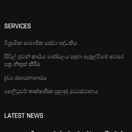
SERVICES
විශ්‍රාමික සාමාජික සේවා පද්ධතිය
සිවිල් ගුවන් කාර්‍යය මණ්ඩලය සඳහා ඇතුල්වීමේ අවසර
පත්‍ර නිකුත් කිරීම
ද්‍රව්‍ය රසායනාගාරය
හෙලිටුවර් තාක්ෂණික පුහුණු මධ්‍යස්ථානය
LATEST NEWS