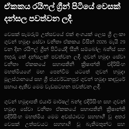
ඒකකය රයිෆල් ග්‍රීන් පිටියේ වෙසක්
දන්සල පවත්වන ලදී.
වෙසක් සැමරුම් උත්සවයේ එක් අංගයක් ලෙස ශ්‍රී ලංකා
ගුවන් හමුදා සේවා වනිතා ඒකකය විසින් 2026 මැයි 29
වන දින රයිෆල් ග්‍රීන් පිටියේදී ‘සීනි සම්බෝල බනිස් සහ
ඉඟුරු තේ දන්සලක්’ පවත්වන ලදී. ගුවන් හමුදා සේවා
වනිතා ඒකකයේ සභාපතිනි ක්‍රිෂාන්ති එදිරිසිංහ
මහත්මියගේ මඟ පෙන්වීම යටතේ ගුවන් හමුදා
මූලස්ථානයේ සහ ශ්‍රී ජයවර්ධනපුර ගුවන් හමුදා කඳවුරේ
සහාය ඇතිව මෙම වැඩසටහන පවත්වන ලදී.
ගුවන් හමුදාපති එයාර් මාර්ෂල් බන්දු එදිරිසිංහ සහ ගුවන්
හමුදා සේවා වනිතා ඒකකයේ සභාපතිනි ක්‍රිෂාන්ති
එදිරිසිංහ මහත්මිය මෙම අවස්ථාවට සහභාගී වූ අතර
වෙසක් උත්සවයට සහභාගී වූ බැතිමතුන්ට සහ