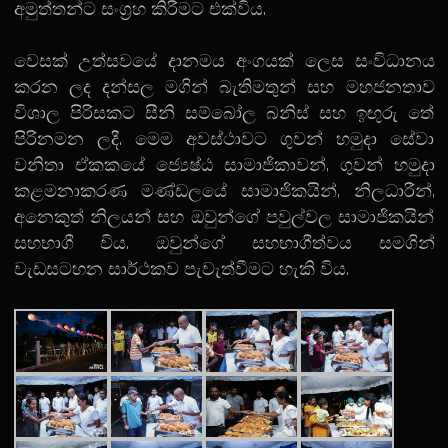
අමුත්තන්ට සංග්‍රහ කිරීමට එක්විය.
වෙසක් උත්සවයේ දානමය අංගයක් ලෙස සංවිධානය
කරන ලද දන්සල මගින් බැතිමතුන් සහ මහජනතාව
විශාල පිරිසකට සීනි සම්බෝල බනිස් සහ ඉඟුරු තේ
පිරිනමන ලදී. මෙම අවස්ථාවට ගුවන් හමුදා සේවා
වනිතා ඒකකයේ ජ්‍යෙෂ්ඨ සාමාජිකාවන්, ගුවන් හමුදා
කළමනාකරණ මණ්ඩලයේ සාමාජිකයින්, නිලධාරීන්,
අනෙකුත් නිලයන් සහ ඔවුන්ගේ පවුල්වල සාමාජිකයින්
සහභාගී විය. ඔවුන්ගේ සහභාගීත්වය සමගින්
වැඩසටහන සාර්ථකව පැවැත්වීමට හැකි විය.