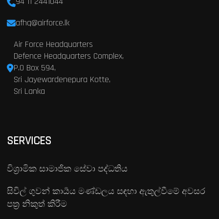
94 11 2441044
afhq@airforce.lk
Air Force Headquarters
Defence Headquarters Complex,
P.O Box 594,
Sri Jayewardenepura Kotte,
Sri Lanka
SERVICES
විශ්‍රාමික සාමාජික සේවා පද්ධතිය
සිවිල් ගුවන් කාර්‍යය මණ්ඩලය සඳහා ඇතුල්වීමේ අවසර
පත්‍ර නිකුත් කිරීම