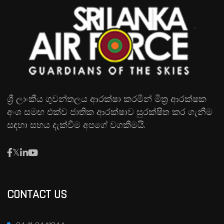
ශ්‍රී ලාංකීය ගුවන්තලය ආරක්ෂා කරමින් මිත්‍ර ආරක්ෂක
අංශ සමඟ එක්ව ජාතික ආරක්ෂාව සුරක්ෂිත කර ගැනීම
සඳහා සහය දැක්වීම අපගේ වගකීමයි.
CONTACT US