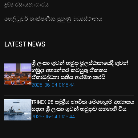
ද්‍රව්‍ය රසායනාගාරය
හෙලිටුවර් තාක්ෂණික පුහුණු මධ්‍යස්ථානය
LATEST NEWS
ශ්‍රී ලංකා ගුවන් හමුදා මූලස්ථානයේදී ගුවන්
හමුදා අභ්‍යන්තර කටයුතු ඒකකය
ඒකාබද්ධතා සතිය ආරම්භ කරයි.
2026-06-04 01:16:44
TRINEX-26 සමුද්‍රීය නාවික මෙහෙයුම් අභ්‍යාසය
සඳහා ශ්‍රී ලංකා ගුවන් හමුදාව සහභාගී විය.
2026-06-04 01:16:44