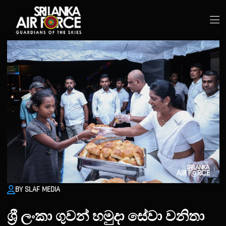
BY SLAF MEDIA
ශ්‍රී ලංකා ගුවන් හමුදා සේවා වනිතා