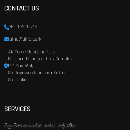
CONTACT US
94 11 2441044
afhq@airforce.lk
Air Force Headquarters
Defence Headquarters Complex,
P.O Box 594,
Sri Jayewardenepura Kotte,
Sri Lanka
SERVICES
විශ්‍රාමික සාමාජික සේවා පද්ධතිය