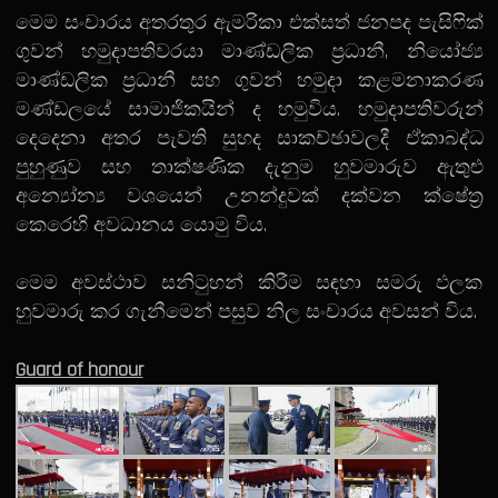
මෙම සංචාරය අතරතුර ඇමරිකා එක්සත් ජනපද පැසිෆික්
ගුවන් හමුදාපතිවරයා මාණ්ඩලික ප්‍රධානී, නියෝජ්‍ය
මාණ්ඩලික ප්‍රධානී සහ ගුවන් හමුදා කළමනාකරණ
මණ්ඩලයේ සාමාජිකයින් ද හමුවිය. හමුදාපතිවරුන්
දෙදෙනා අතර පැවති සුහද සාකච්ඡාවලදී ඒකාබද්ධ
පුහුණුව සහ තාක්ෂණික දැනුම හුවමාරුව ඇතුළු
අන්‍යෝන්‍ය වශයෙන් උනන්දුවක් දක්වන ක්ෂේත්‍ර
කෙරෙහි අවධානය යොමු විය.
මෙම අවස්ථාව සනිටුහන් කිරීම සඳහා සමරු ඵලක
හුවමාරු කර ගැනීමෙන් පසුව නිල සංචාරය අවසන් විය.
Guard of honour