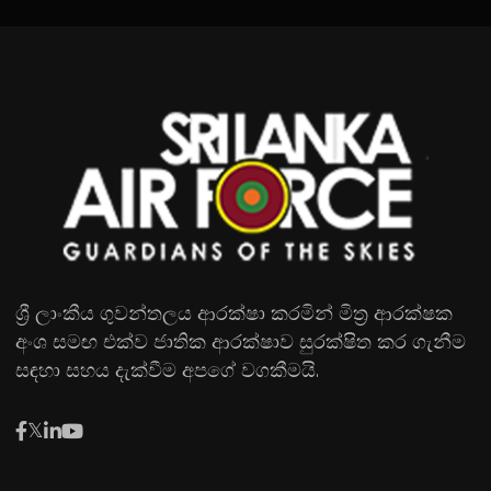
ශ්‍රී ලාංකීය ගුවන්තලය ආරක්ෂා කරමින් මිත්‍ර ආරක්ෂක
අංශ සමඟ එක්ව ජාතික ආරක්ෂාව සුරක්ෂිත කර ගැනීම
සඳහා සහය දැක්වීම අපගේ වගකීමයි.