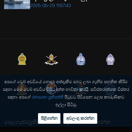
2026-06-29 11:57:43
අපගේ වෙබ් අඩවියේ හොඳම අත්දැකීම ඔබට ලබා ගැනීම සහතික කිරීම
සඳහා මෙම වෙබ් අඩවිය විවිධ දත්ත භාවිතා කරයි. සවිස්තරාත්මක විස්තර
සඳහා, අපගේ
රහස්‍යතා ප්‍රතිපත්ති
පිටුවට පිවිසෙන ලෙස කාරුණිකව
ඉල්ලා සිටිමු.
පිළිගන්න
අවලංගු කරන්න
පෙළගැස්ම
ප්‍රතිචාර
රහස්‍යතා ප්‍රතිපත්තිය
අමතන්න
© 2026 ශ්‍රී ලංකා ගුවන් හමුදා තොරතුරු තාක්ෂණ අධ්‍යක්ෂකය . සියලුම හිමිකම්