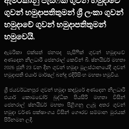
ඇමරිකානු පැසිෆික් ගුවන් හමුදාවේ
ගුවන් හමුදාපතිතුමන් ශ්‍රී ලංකා ගුවන්
හමුදාවේ ගුවන් හමුදාපතිතුමන්
හමුවෙයි.
ඇමරිකා එක්සත් ජනපද පැසිෆික් ගුවන් හමුදාවේ
අණදෙන නිලධාරී ජෙනරාල් කෙවින් බී. ෂ්නයිඩර් මහතා
2026 ජුනි 23 වන දින ගුවන් හමුදා මූලස්ථානයේදී ගුවන්
හමුදාපති එයාර් මාර්ෂල් බන්දු එදිරිසිංහ මහතා හමුවිය.
ශ්‍රී ජයවර්ධනපුර ගුවන් හමුදා කඳවුරේ අණදෙන නිලධාරී
එයාර් කොමඩෝර් බුද්ධික පියසිරි මහතා විසින්
ජෙනරාල් ෂ්නයිඩර් මහතා පිළිගනු ලැබූ අතර ගුවන්
හමුදා වර්ණ පක්ෂාංගය විසින් ගෞරව සම්මාන මුරයක්
පිරිනමන ලදී.