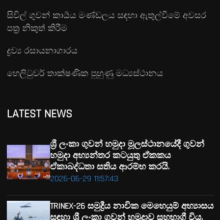
සිවිල් ගුවන් කාර්‍යය මණ්ඩලය සඳහා ඇතුල්වීමේ අවසර
පත්‍ර නිකුත් කිරීම
ද්‍රව්‍ය රසායනාගාරය
හෙලිටුවර් තාක්ෂණික පුහුණු මධ්‍යස්ථානය
LATEST NEWS
ශ්‍රී ලංකා ගුවන් හමුදා මූලස්ථානයේදී ගුවන්
හමුදා අභ්‍යන්තර කටයුතු ඒකකය
ඒකාබද්ධතා සතිය ආරම්භ කරයි.
2026-06-29 11:57:43
TRINEX-26 සමුද්‍රීය නාවික මෙහෙයුම් අභ්‍යාසය
සඳහා ශ්‍රී ලංකා ගුවන් හමුදාව සහභාගී විය.