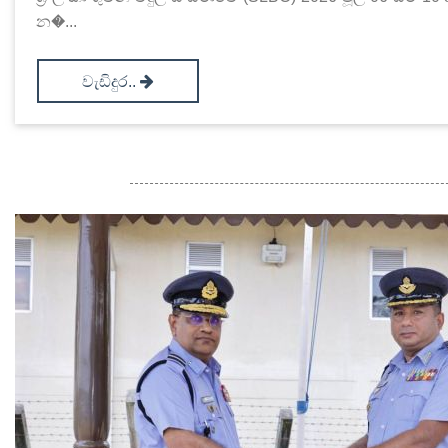
න�...
වැඩිදුර..