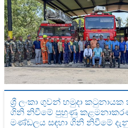
ශ්‍රී ලංකා ගුවන් හමුදා කටුනායක
ගිනි නිවීමේ පුහුණු කළමනාකර
මණ්ඩලය සඳහා ගිනි නිවීමේ දැන