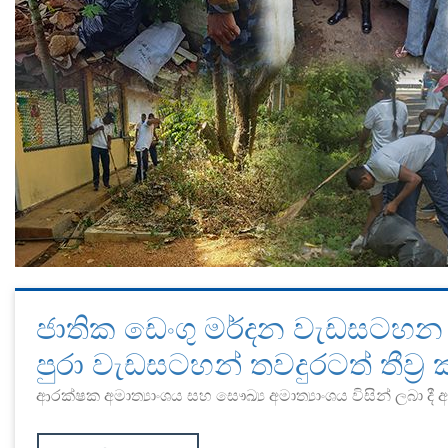
ජාතික ඩෙංගු මර්දන වැඩසටහන සඳහ
පුරා වැඩසටහන් තවදුරටත් තීව්‍ර 
ආරක්ෂක අමාත්‍යාංශය සහ සෞඛ්‍ය අමාත්‍යාංශය විසින් ලබා දී