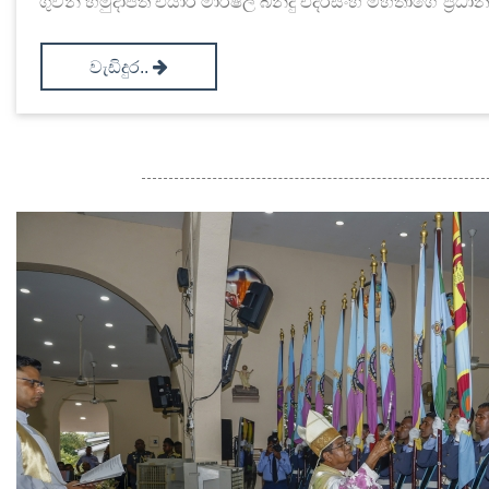
ගුවන් හමුදාපති එයාර් මාර්ෂල් බන්දු එදිරිසිංහ මහතාගේ ප්‍රධ
වැඩිදුර..