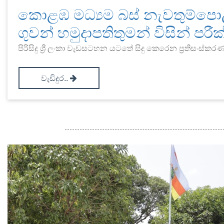
කොළඹ මධ්‍යම බස් නැවතුම්පොළ ප්
ගුවන් හමුදාපතිතුමන් විසින් පරී
පිරිසිදු ශ්‍රී ලංකා වැඩසටහන යටතේ සිදු කෙරෙන ප්‍රතිසංස්කර
වැඩිදුර..