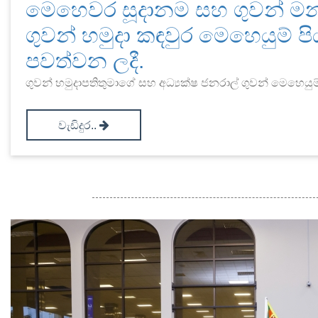
මෙහෙවර සූදානම සහ ගුවන් මන
ගුවන් හමුදා කඳවුර මෙහෙයුම් පිය
පවත්වන ලදී.
ගුවන් හමුදාපතිතුමාගේ සහ අධ්‍යක්ෂ ජනරාල් ගුවන් මෙහෙයුම්
වැඩිදුර..