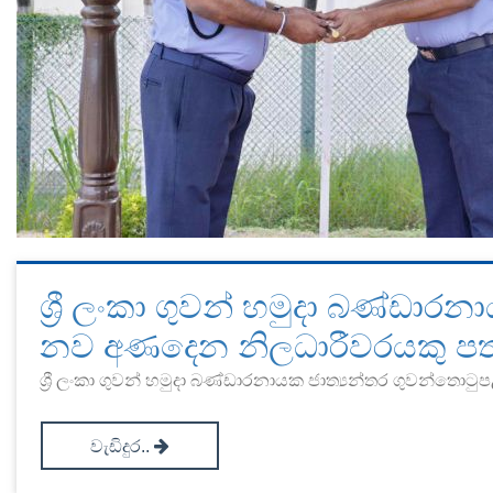
ශ්‍රී ලංකා ගුවන් හමුදා බණ්ඩා
නව අණදෙන නිලධාරීවරයකු ප
ශ්‍රී ලංකා ගුවන් හමුදා බණ්ඩාරනායක ජාත්‍යන්තර ගුවන්තොට
වැඩිදුර..