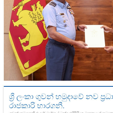
ශ්‍රී ලංකා ගුවන් හමුදාවේ නව ප්
රාජකාරි භාරගනී.