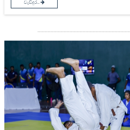
වැඩිදුර..