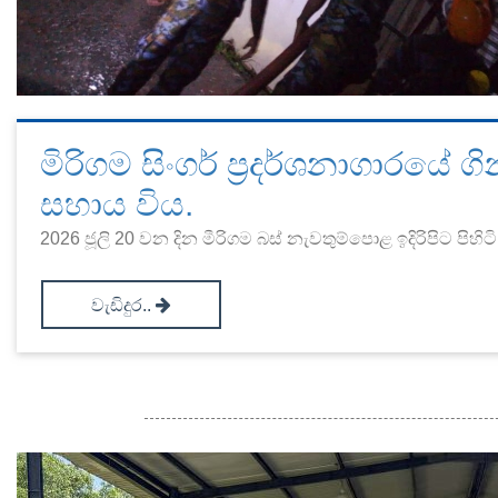
මිරිගම සිංගර් ප්‍රදර්ශනාගාරයේ ගි
සහාය විය.
2026 ජූලි 20 වන දින මීරිගම බස් නැවතුම්පොළ ඉදිරිපිට පිහිටි 
වැඩිදුර..