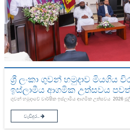
ශ්‍රී ලංකා ගුවන් හමුදාව මියගිය
ඉස්ලාමීය ආගමික උත්සවය පවත්
ගුවන් හමුදාවේ වාර්ෂික ඉස්ලාමීය ආගමික උත්සවය 2026 ජූලි 
වැඩිදුර..