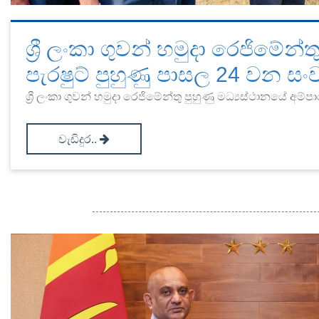
ශ්‍රී ලංකා ගුවන් හමුදා රෙජිමේන්ත
පැරෂුට් පුහුණු පාසල 24 වන ස
ශ්‍රී ලංකා ගුවන් හමුදා රෙජිමේන්තු පුහුණු මධ්‍යස්ථානයේ අම්පා
වැඩිදුර..