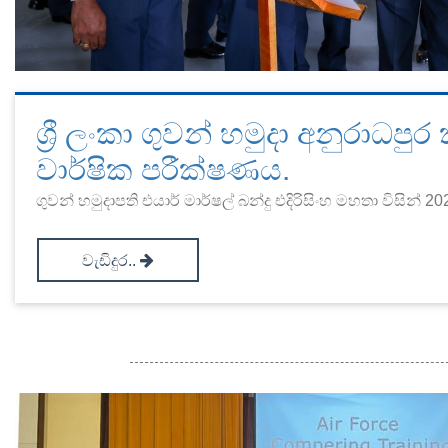
ශ්‍රී ලංකා ගුවන් හමුදා අනුරාධප
වාර්ෂික පරීක්ෂණය.
ගුවන් හමුදාපති එයාර් මාර්ෂල් බන්දු එදිරිසිංහ මහතා විසින් 
වැඩිදුර..