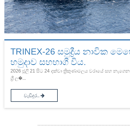
TRINEX-26 සමුද්‍රීය නාවික මෙහෙය
හමුදාව සහභාගී විය.
2026 ජූලි 21 සිට 24 දක්වා ත්‍රිකුණාමලය වරායේ සහ නැගෙන
ශ්‍රී ල�...
වැඩිදුර..