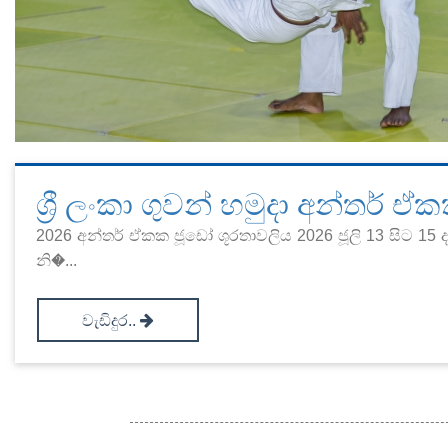
ශ්‍රී ලංකා ගුවන් හමුදා අන්තර් 
2026 අන්තර් ඒකක ජූඩෝ ශූරතාවලිය 2026 ජූලි 13 සිට 15 ද
නි�...
වැඩිදුර..