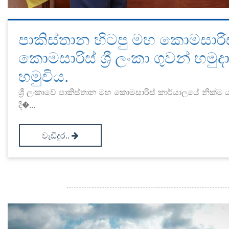
පාකිස්තාන හිටපු මහ කොමසාරිස
කොමසාරිස් ශ්‍රී ලංකා ගුවන් හමු
හමුවිය.
ශ්‍රී ලංකාවේ පාකිස්තාන මහ කොමසාරිස් කාර්යාලයේ නික්
දි�...
වැඩිදුර..