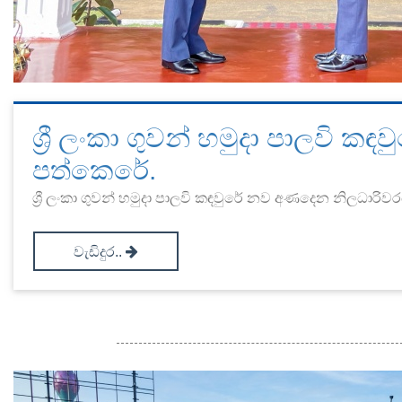
ශ්‍රී ලංකා ගුවන් හමුදා පාලවි
පත්කෙරේ.
ශ්‍රී ලංකා ගුවන් හමුදා පාලවි කඳවුරේ නව අණදෙන නිලධාරිවරයකු 
වැඩිදුර..