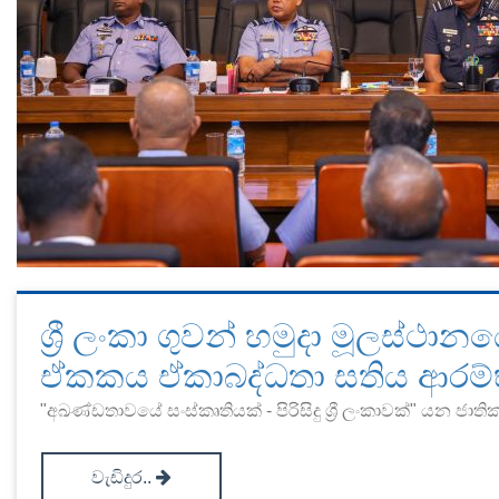
ශ්‍රී ලංකා ගුවන් හමුදා මූලස්ථාන
ඒකකය ඒකාබද්ධතා සතිය ආරම්
"අඛණ්ඩතාවයේ සංස්කෘතියක් - පිරිසිදු ශ්‍රී ලංකාවක්" යන ජාතික
වැඩිදුර..