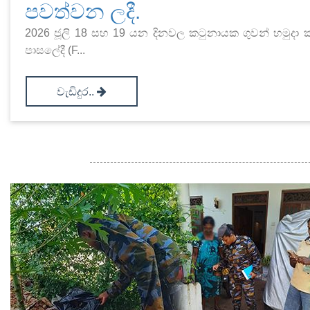
පවත්වන ලදී.
2026 ජූලි 18 සහ 19 යන දිනවල කටුනායක ගුවන් හමුදා ක
පාසලේදී (F...
වැඩිදුර..