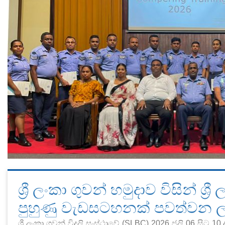
ශ්‍රී ලංකා ගුවන් හමුදාව විසින් ශ්
පුහුණු වැඩසටහනක් පවත්වන ලද
ශ්‍රී ලංකා ගුවන් විදුලි සංස්ථාවේ (SLBC) 2026 ජූලි 06 ස