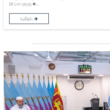
10 වන දකුණු �...
වැඩිදුර..