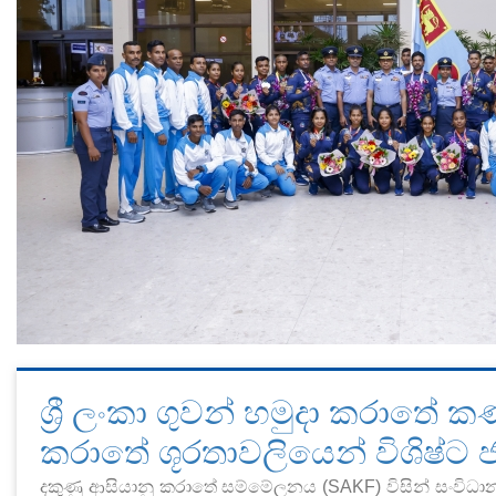
ශ්‍රී ලංකා ගුවන් හමුදා කරාතේ
කරාතේ ශූරතාවලියෙන් විශිෂ්ට 
දකුණු ආසියානු කරාතේ සම්මේලනය (SAKF) විසින් සංවිධාන