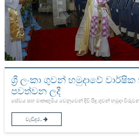
ශ්‍රී ලංකා ගුවන් හමුදාවේ වාර්ෂ
පවත්වන ලදී
සේවය සහ මාතෘභූමිය වෙනුවෙන් දිවි පිදූ ගුවන් හමුදා විරුවන්ට 
වැඩිදුර..